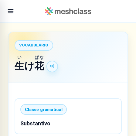
VOCABULÁRIO
い
ばな
生
け
花
Classe gramatical
Substantivo