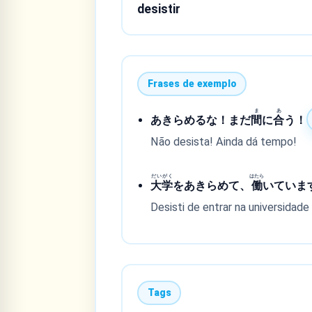
desistir
Frases de exemplo
ま
あ
あきらめるな！まだ
間
に
合
う！
Não desista! Ainda dá tempo!
だいがく
はたら
大学
をあきらめて、
働
いていま
Desisti de entrar na universidade
Tags