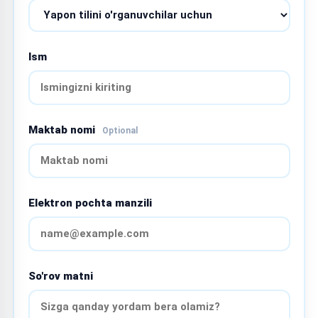
Ism
Maktab nomi
Optional
Elektron pochta manzili
So'rov matni