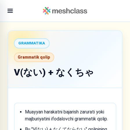
GRAMMATIKA
Grammatik qolip
V(ない) + なくちゃ
Muayyan harakatni bajarish zarurati yoki
majburiyatini ifodalovchi grammatik qolip.
Bu "V(ない) + なくてならない" qolipining