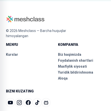
©
2026
Meshclass — Barcha huquqlar
himoyalangan
MENYU
KOMPANIYA
Kurslar
Biz haqimizda
Foydalanish shartlari
Maxfiylik siyosati
Yuridik bildirishnoma
Aloqa
BIZNI KUZATING