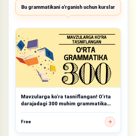
Bu grammatikani o'rganish uchun kurslar
Mavzularga ko‘ra tasniflangan! O‘rta
darajadagi 300 muhim grammatika
mavzusi
Free