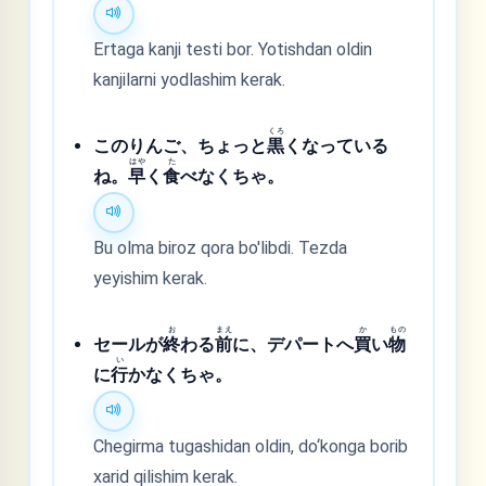
Ertaga kanji testi bor. Yotishdan oldin
kanjilarni yodlashim kerak.
くろ
このりんご、ちょっと
黒
くなっている
はや
た
ね。
早
く
食
べなくちゃ。
Bu olma biroz qora bo'libdi. Tezda
yeyishim kerak.
お
まえ
か
もの
セールが
終
わる
前
に、デパートへ
買
い
物
い
に
行
かなくちゃ。
Chegirma tugashidan oldin, do‘konga borib
xarid qilishim kerak.