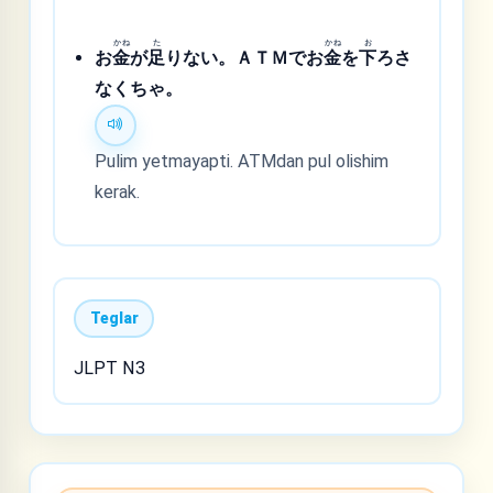
かね
た
かね
お
お
金
が
足
りない。ＡＴＭでお
金
を
下
ろさ
なくちゃ。
Pulim yetmayapti. ATMdan pul olishim
kerak.
Teglar
JLPT N3