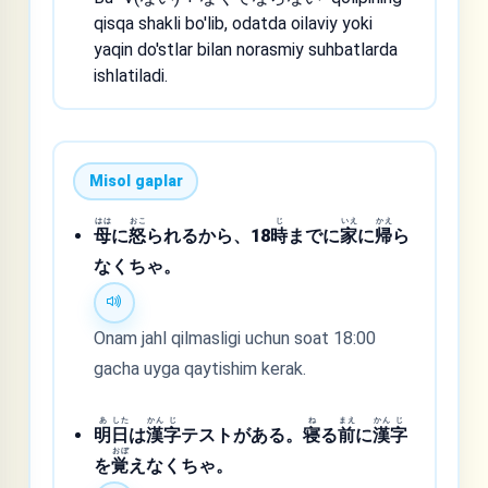
qisqa shakli bo'lib, odatda oilaviy yoki
yaqin do'stlar bilan norasmiy suhbatlarda
ishlatiladi.
Misol gaplar
はは
おこ
じ
いえ
かえ
母
に
怒
られるから、18
時
までに
家
に
帰
ら
なくちゃ。
Onam jahl qilmasligi uchun soat 18:00
gacha uyga qaytishim kerak.
あ
した
かん
じ
ね
まえ
かん
じ
明
日
は
漢
字
テストがある。
寝
る
前
に
漢
字
おぼ
を
覚
えなくちゃ。