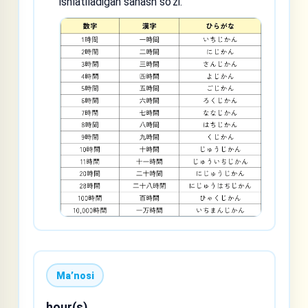
ishlatiladigan sanash so'zi.
Maʼnosi
hour(s)