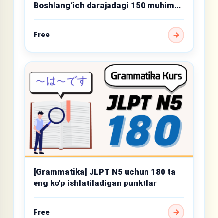
Boshlang‘ich darajadagi 150 muhim
grammatika mavzusi
Free
[Grammatika] JLPT N5 uchun 180 ta
eng ko'p ishlatiladigan punktlar
Free