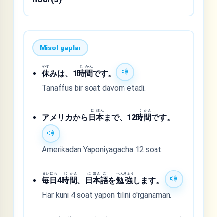
Misol gaplar
やす
じ
かん
休
みは、1
時
間
です。
Tanaffus bir soat davom etadi.
に
ほん
じ
かん
アメリカから
日
本
まで、12
時
間
です。
Amerikadan Yaponiyagacha 12 soat.
まい
にち
じ
かん
に
ほん
ご
べん
きょう
毎
日
4
時
間
、
日
本
語
を
勉
強
します。
Har kuni 4 soat yapon tilini o'rganaman.