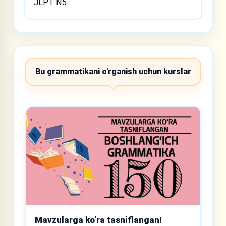
JLPT N5
Bu grammatikani o'rganish uchun kurslar
Mavzularga ko‘ra tasniflangan!