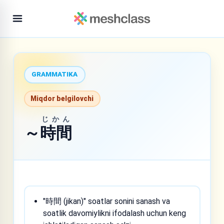
GRAMMATIKA
Miqdor belgilovchi
じかん
～
時間
"時間 (jikan)" soatlar sonini sanash va
soatlik davomiylikni ifodalash uchun keng