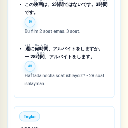
えい
が
じ
かん
じ
かん
この
映
画
は、2
時
間
ではないです。3
時
間
です。
Bu film 2 soat emas. 3 soat.
しゅう
なん
じ
かん
週
に
何
時
間
、アルバイトをしますか。
じ
かん
ー 28
時
間
、アルバイトをします。
Haftada necha soat ishlaysiz? - 28 soat
ishlayman.
Teglar