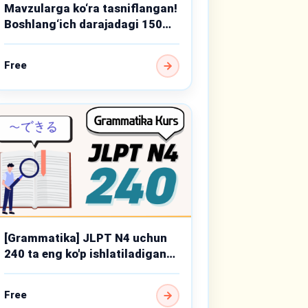
Mavzularga ko‘ra tasniflangan!
Boshlang‘ich darajadagi 150
muhim grammatika mavzusi
Free
[Grammatika] JLPT N4 uchun
240 ta eng ko'p ishlatiladigan
punktlar
Free