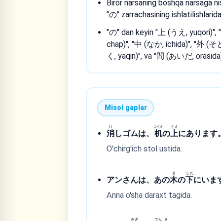
Biror narsaning boshqa narsaga nis
"の" zarrachasining ishlatilishlaridan
"の" dan keyin "上 (うえ, yuqori)"
chap)", "中 (なか, ichida)", "外 (
く, yaqin)", va "間 (あいだ, orasida)" 
Misol gaplar
け
つくえ
うえ
消
しゴムは、
机
の
上
にあります
O'chirg'ich stol ustida.
き
した
アンさんは、あの
木
の
下
にいま
Anna o'sha daraxt tagida.
みぎ
でん
き