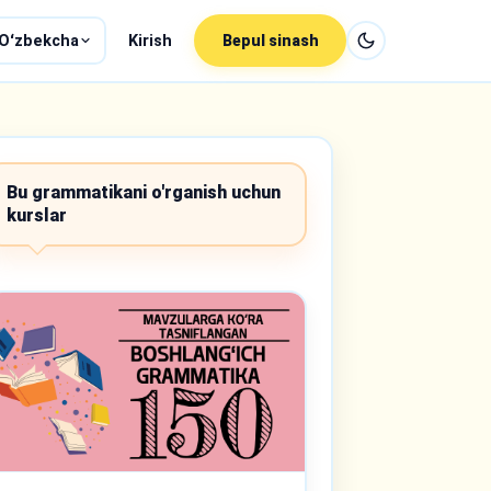
Oʻzbekcha
Kirish
Bepul sinash
Bu grammatikani o'rganish uchun
kurslar