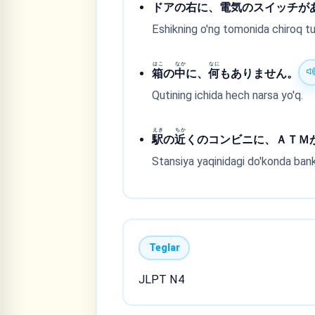
ドアの
右
に、
電
気
のスイッチが
Eshikning o'ng tomonida chiroq t
はこ
なか
なに
箱
の
中
に、
何
もありません。
Qutining ichida hech narsa yo'q.
えき
ちか
駅
の
近
くのコンビニに、ＡＴＭが
Stansiya yaqinidagi do'konda ban
Teglar
JLPT N4