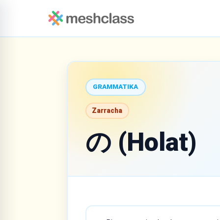
GRAMMATIKA
Zarracha
の (Holat)