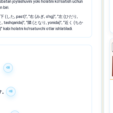
batan joylashuvini yoki holatini ko'rsatish uchun
 biri.
, "下 (した, past)", "右 (みぎ, o'ng)", "左 (ひだり,
そと, tashqarida)", "隣 (となり, yonida)", "近く (ちか
kabi holatni ko'rsatuvchi otlar ishlatiladi.
。
す。