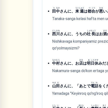
た
なか
らい
しゅう
つ
ごう
わる
田
中
さんに、
来
週
は
都
合
が
悪
い
Tanaka-sanga kelasi hafta men uc
にし
かわ
しゃ
ちょう
さけ
西
川
さんに、うちの
社
長
はお
酒
Nishikavaga kompaniyamiz prezident
qo'yolmaysizmi?
なか
むら
みせ
あ
した
やす
中
村
さんに、お
店
は
明
日
休
みだ
Nakamura-sanga do'kon ertaga yop
やま
だ
でん
わ
山
田
さんに、「あとで
電
話
をく
Yamadaga "Keyinroq qo'ng'iroq qil
いし
い
あたら
しょ
るい
おく