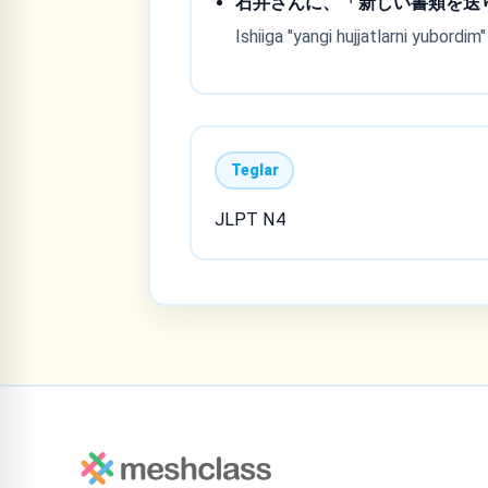
石
井
さんに、「
新
しい
書
類
を
送
Ishiiga "yangi hujjatlarni yubordim
Teglar
JLPT N4