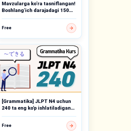
Mavzularga ko‘ra tasniflangan!
Boshlang‘ich darajadagi 150
muhim grammatika mavzusi
Free
[Grammatika] JLPT N4 uchun
240 ta eng ko'p ishlatiladigan
punktlar
Free