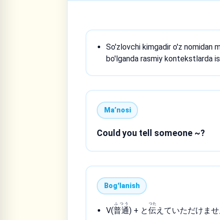
So'zlovchi kimgadir o'z nomidan 
bo'lganda rasmiy kontekstlarda is
Maʼnosi
Could you tell someone ~?
Bogʻlanish
ふつう
つた
V(
普通
) + と
伝
えていただけませ