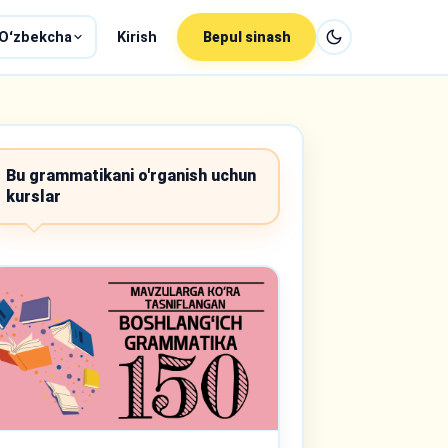
Oʻzbekcha
Kirish
Bepul sinash
Bu grammatikani o'rganish uchun
kurslar