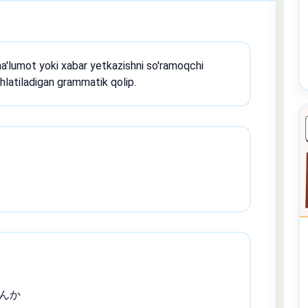
ma'lumot yoki xabar yetkazishni so'ramoqchi
hlatiladigan grammatik qolip.
んか