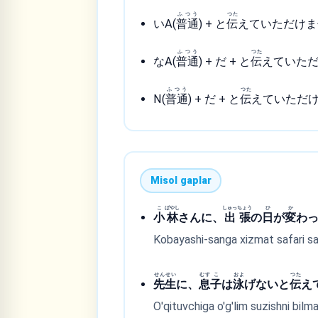
ふつう
つた
いA(
普通
) + と
伝
えていただけま
ふつう
つた
なA(
普通
) + だ + と
伝
えていた
ふつう
つた
N(
普通
) + だ + と
伝
えていただ
Misol gaplar
こ
ばやし
しゅっ
ちょう
ひ
か
小
林
さんに、
出
張
の
日
が
変
わ
Kobayashi-sanga xizmat safari san
せん
せい
むす
こ
およ
つた
先
生
に、
息
子
は
泳
げないと
伝
え
O'qituvchiga o'g'lim suzishni bilma