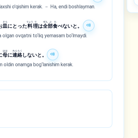
Yaxshi o'qishim kerak. － Ha, endi boshlayman.
さら
りょう
り
ぜん
ぶ
た
お
皿
にとった
料
理
は
全
部
食
べないと。
a olgan ovqatni to‘liq yemasam bo‘lmaydi.
はは
れん
らく
に
母
に
連
絡
しないと。
n oldin onamga bog‘lanishim kerak.