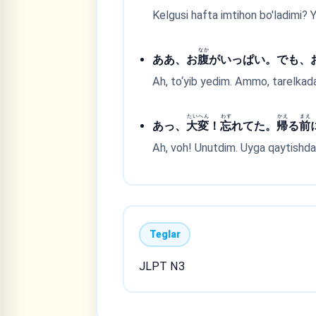
Kelgusi hafta imtihon bo'ladimi? 
なか
ああ、お
腹
がいっぱい。でも、
Ah, to‘yib yedim. Ammo, tarelkad
たい
へん
わす
かえ
まえ
あっ、
大
変
！
忘
れてた。
帰
る
前
Ah, voh! Unutdim. Uyga qaytishda
Teglar
JLPT N3