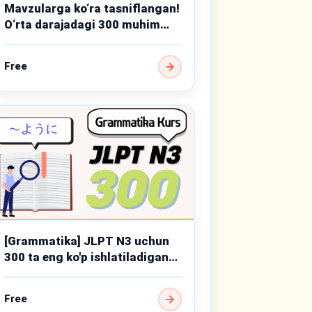
Mavzularga ko‘ra tasniflangan!
O‘rta darajadagi 300 muhim
grammatika mavzusi
Free
[Grammatika] JLPT N3 uchun
300 ta eng ko'p ishlatiladigan
punktlar
Free