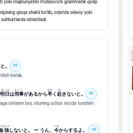
i yoki majburiyatini ifodalovchi grammatik qolip.
g qisqa shakli bo'lib, odatda oilaviy yoki
 suhbatlarda ishlatiladi.
いと。
ilish kerak.
あ
した
よう
じ
はや
お
、
明
日
は
用
事
があるから
早
く
起
きないと。
taga ishlarim bor, shuning uchun tezda turishim
べん
きょう
いま
勉
強
しないと。 ー うん、
今
からするよ。