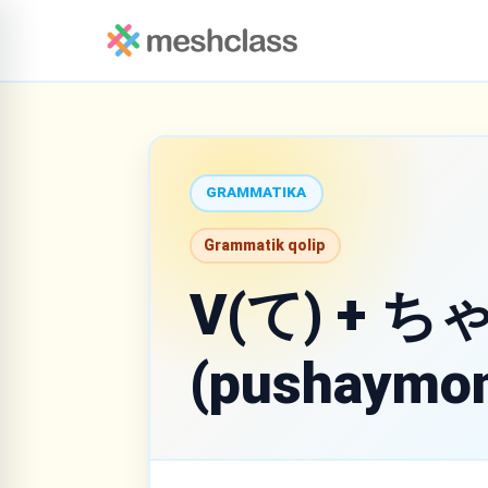
GRAMMATIKA
Grammatik qolip
V(て) + ち
(pushaymo