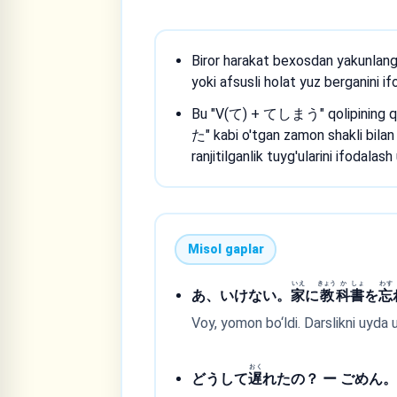
Biror harakat bexosdan yakunlanga
yoki afsusli holat yuz berganini i
Bu "V(て) + てしまう" qolipining qis
た" kabi o'tgan zamon shakli bilan 
ranjitilganlik tuyg'ularini ifodalash
Misol gaplar
いえ
きょう
か
しょ
わす
あ、いけない。
家
に
教
科
書
を
忘
Voy, yomon bo‘ldi. Darslikni uyda 
おく
どうして
遅
れたの？ ー ごめん