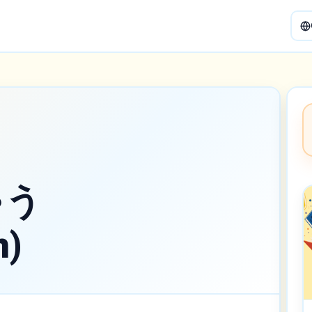
ゃう
n)