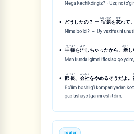
Nega kechikdingiz? - Uzr, noto'g'
しゅく
だい
わす
どうしたの？ ー
宿
題
を
忘
れて
Nima bo'ldi? － Uy vazifasini unuti
て
ちょう
よご
あたら
手
帳
を
汚
しちゃったから、
新
し
Men kundaligimni ifloslab qo'ydim,
ぶ
ちょう
かい
しゃ
部
長
、
会
社
をやめるそうだよ。
Bo‘lim boshlig‘i kompaniyadan ket
gaplashayotganini eshitdim.
Teglar