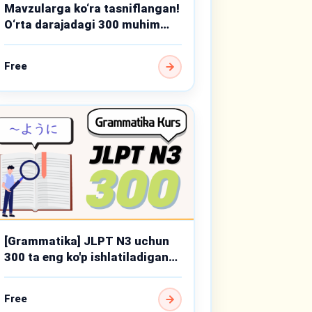
Mavzularga ko‘ra tasniflangan!
O‘rta darajadagi 300 muhim
grammatika mavzusi
Free
[Grammatika] JLPT N3 uchun
300 ta eng ko'p ishlatiladigan
punktlar
Free