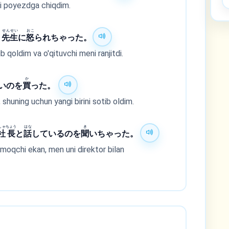
ri poyezdga chiqdim.
せん
せい
おこ
、
先
生
に
怒
られちゃった。
b qoldim va o'qituvchi meni ranjitdi.
か
いのを
買
った。
 shuning uchun yangi birini sotib oldim.
しゃ
ちょう
はな
き
社
長
と
話
しているのを
聞
いちゃった。
moqchi ekan, men uni direktor bilan