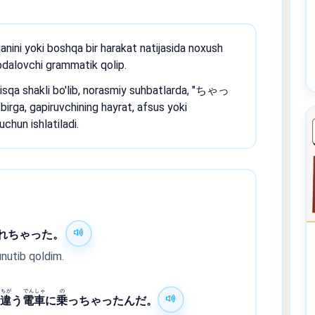
nini yoki boshqa bir harakat natijasida noxush
fodalovchi grammatik qolip.
qa shakli bo'lib, norasmiy suhbatlarda, "ちゃっ
birga, gapiruvchining hayrat, afsus yoki
 uchun ishlatiladi.
れちゃった。
unutib qoldim.
ちが
でん
しゃ
の
。
違
う
電
車
に
乗
っちゃったんだ。