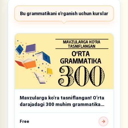
Bu grammatikani o'rganish uchun kurslar
Mavzularga ko‘ra tasniflangan! O‘rta
darajadagi 300 muhim grammatika
mavzusi
Free