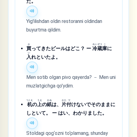
た。
Yig'ilishdan oldin restoranni oldindan
buyurtma qildim.
か
れい
ぞう
こ
買
ってきたビールはどこ？ ー
冷
蔵
庫
に
い
入
れといたよ。
Men sotib olgan pivo qayerda? － Men uni
muzlatgichga qo'ydim.
つくえ
うえ
かみ
かた
づ
机
の
上
の
紙
は、
片
付
けないでそのままに
しといて。 ー はい、わかりました。
Stoldagi qog‘ozni to‘plamang, shunday