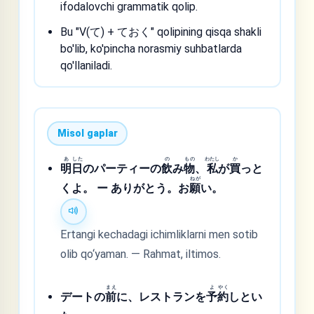
ifodalovchi grammatik qolip.
Bu "V(て) + ておく" qolipining qisqa shakli
bo'lib, ko'pincha norasmiy suhbatlarda
qo'llaniladi.
Misol gaplar
あ
した
の
もの
わたし
か
明
日
のパーティーの
飲
み
物
、
私
が
買
っと
ねが
くよ。 ー ありがとう。お
願
い。
Ertangi kechadagi ichimliklarni men sotib
olib qo‘yaman. — Rahmat, iltimos.
まえ
よ
やく
デートの
前
に、レストランを
予
約
しとい