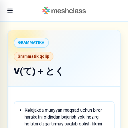
GRAMMATIKA
Grammatik qolip
V(て) + とく
Kelajakda muayyan maqsad uchun biror
harakatni oldindan bajarish yoki hozirgi
holatni o'zgartirmay saqlab qolish fikrini