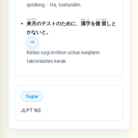
qoldiring. - Ha, tushundim.
らい
げつ
かん
じ
ふく
しゅう
来
月
のテストのために、
漢
字
を
復
習
しと
かないと。
Kelasi oygi imtihon uchun kanjilarni
takrorlashim kerak.
Teglar
JLPT N3