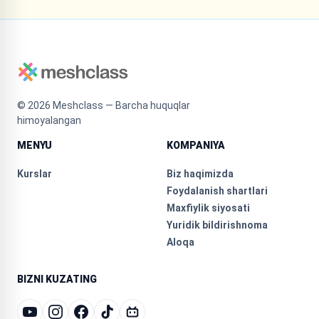
©
2026
Meshclass — Barcha huquqlar
himoyalangan
MENYU
KOMPANIYA
Kurslar
Biz haqimizda
Foydalanish shartlari
Maxfiylik siyosati
Yuridik bildirishnoma
Aloqa
BIZNI KUZATING