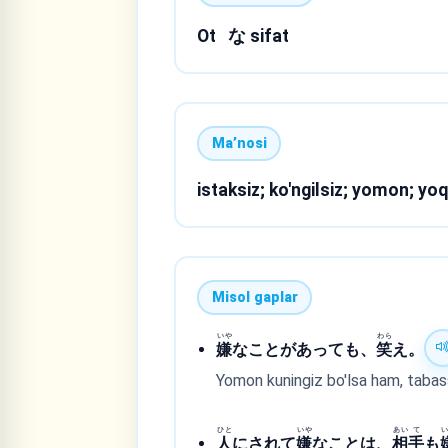
Ot
な sifat
Maʼnosi
istaksiz; ko'ngilsiz; yomon; yo
Misol gaplar
いや
わら
嫌
なことがあっても、
笑
え。
Yomon kuningiz bo'lsa ham, tabas
ひと
いや
あい
て
人
にされて
嫌
なことは、
相
手
も