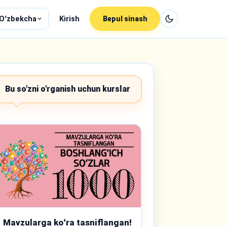
Oʻzbekcha
Kirish
Bepul sinash
Bu so'zni o'rganish uchun kurslar
Mavzularga koʻra tasniflangan!