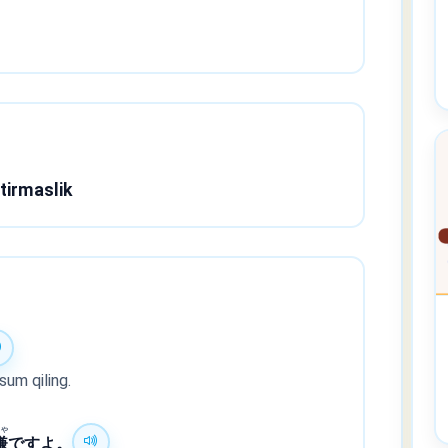
qtirmaslik
sum qiling.
いや
嫌
ですよ。