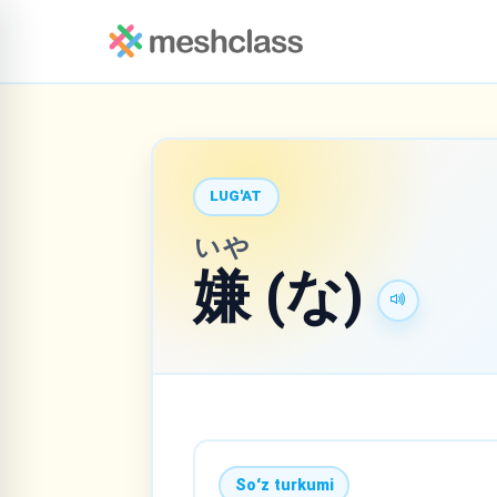
LUG'AT
いや
嫌
(な)
Soʻz turkumi