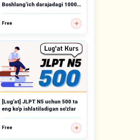
Boshlang‘ich darajadagi 1000
muhim so‘z
Free
[Lug'at] JLPT N5 uchun 500 ta
eng ko'p ishlatiladigan so'zlar
Free