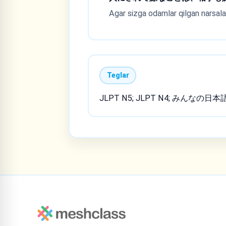
Agar sizga odamlar qilgan narsala
Teglar
JLPT N5; JLPT N4; みんなの日本