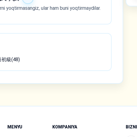
rni yoqtirmasangiz, ular ham buni yoqtirmaydilar.
語初級(48)
MENYU
KOMPANIYA
BIZN