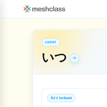
LUG'AT
いつ
Soʻz turkumi