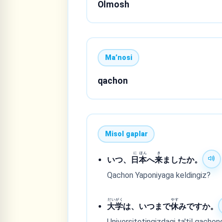
Olmosh
Maʼnosi
qachon
Misol gaplar
に
ほん
き
いつ、
日
本
へ
来
ましたか。
Qachon Yaponiyaga keldingiz?
だい
がく
やす
大
学
は、いつまで
休
みですか。
Universitetingizdagi ta'til qacho