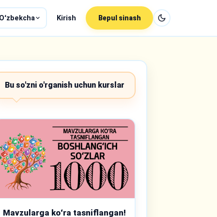
Oʻzbekcha
Kirish
Bepul sinash
Bu so'zni o'rganish uchun kurslar
Mavzularga koʻra tasniflangan!