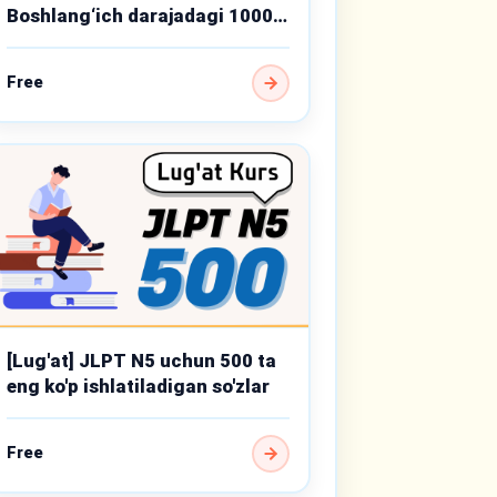
Boshlang‘ich darajadagi 1000
muhim so‘z
Free
[Lug'at] JLPT N5 uchun 500 ta
eng ko'p ishlatiladigan so'zlar
Free