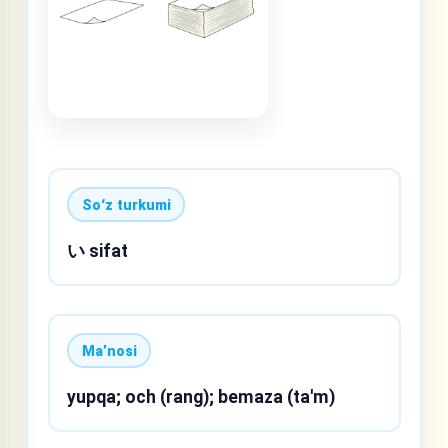
Soʻz turkumi
い sifat
Maʼnosi
yupqa; och (rang); bemaza (ta'm)