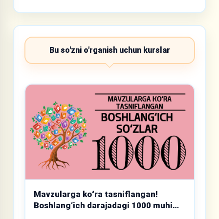
Bu so'zni o'rganish uchun kurslar
Mavzularga koʻra tasniflangan!
Boshlang‘ich darajadagi 1000 muhim
so‘z