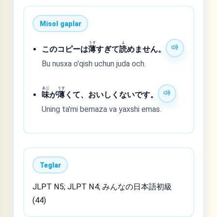
Misol gaplar
うす
よ
このコピーは
薄
すぎて
読
めません。
Bu nusxa o'qish uchun juda och.
あじ
うす
味
が
薄
くて、おいしくないです。
Uning ta'mi bemaza va yaxshi emas.
Teglar
JLPT N5; JLPT N4; みんなの日本語初級
(44)