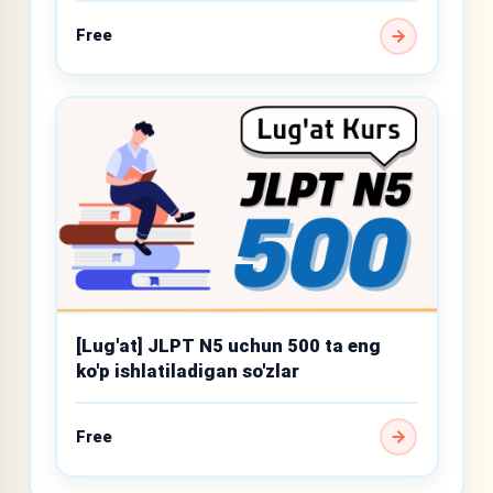
Free
[Lug'at] JLPT N5 uchun 500 ta eng
ko'p ishlatiladigan so'zlar
Free