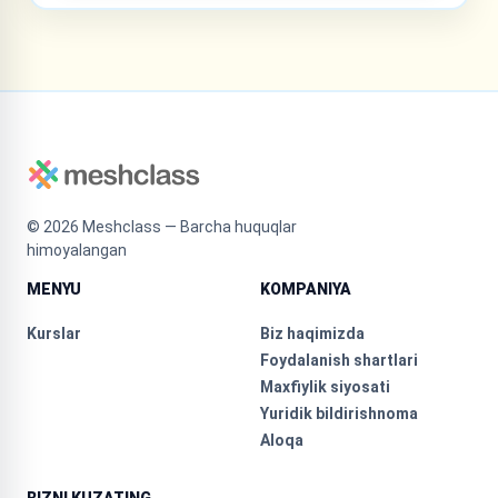
©
2026
Meshclass — Barcha huquqlar
himoyalangan
MENYU
KOMPANIYA
Kurslar
Biz haqimizda
Foydalanish shartlari
Maxfiylik siyosati
Yuridik bildirishnoma
Aloqa
BIZNI KUZATING