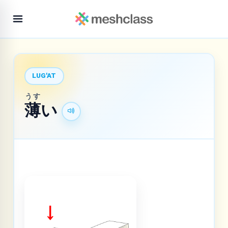
LUG'AT
うす
薄
い