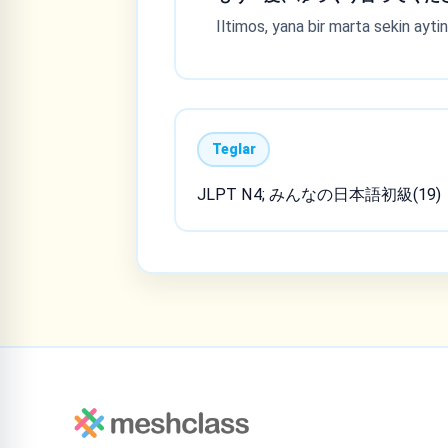
Iltimos, yana bir marta sekin aytin
Teglar
JLPT N4; みんなの日本語初級(19)