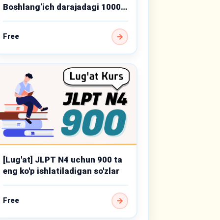
Boshlang‘ich darajadagi 1000
muhim so‘z
Free
[Lug'at] JLPT N4 uchun 900 ta
eng ko'p ishlatiladigan so'zlar
Free