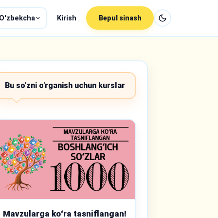
Oʻzbekcha
Kirish
Bepul sinash
Bu so'zni o'rganish uchun kurslar
Mavzularga koʻra tasniflangan!