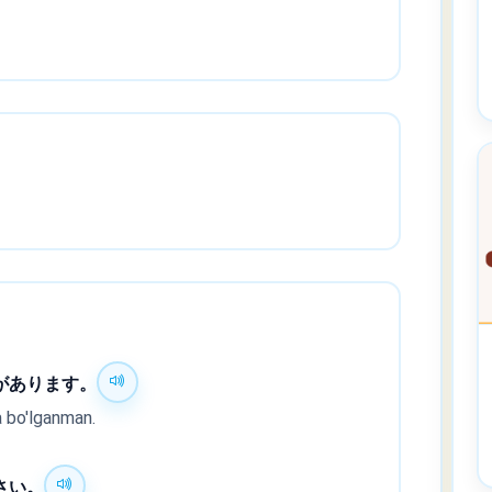
があります。
 bo'lganman.
さい。