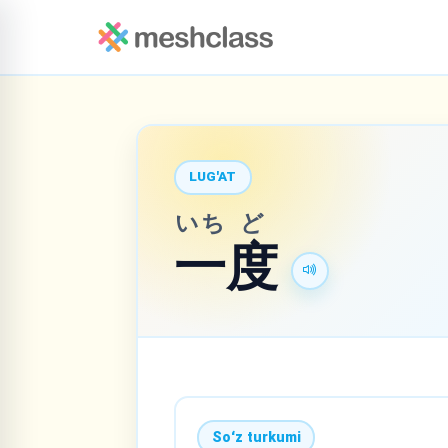
LUG'AT
いち
ど
一
度
Soʻz turkumi