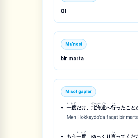
Ot
Maʼnosi
bir marta
Misol gaplar
いちど
ほっかいどう
い
一度
だけ、
北海道
へ
行
ったこと
Men Hokkaydo'da faqat bir marta
いちど
い
もう
一度
、ゆっくり
言
ってくだ