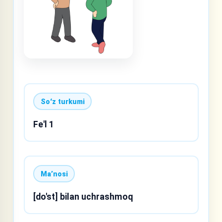
Soʻz turkumi
Fe'l 1
Maʼnosi
[do'st] bilan uchrashmoq