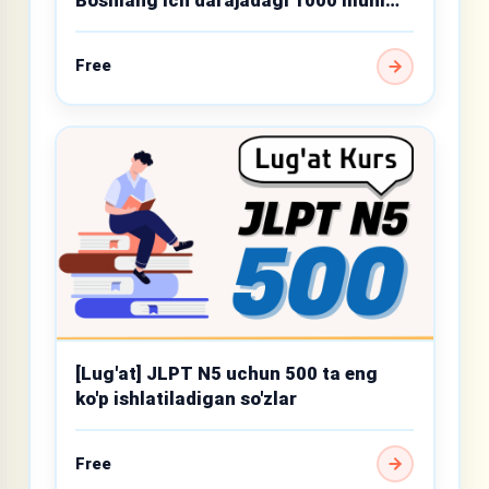
Boshlang‘ich darajadagi 1000 muhim
so‘z
Free
[Lug'at] JLPT N5 uchun 500 ta eng
ko'p ishlatiladigan so'zlar
Free