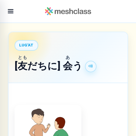
LUG'AT
とも
あ
[
友
だちに]
会
う