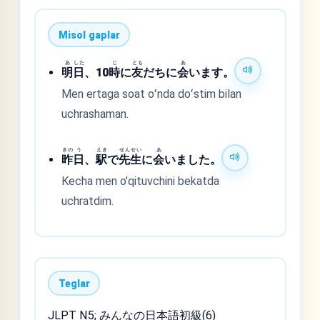
Misol gaplar
あ
した
じ
とも
あ
明
日
、10
時
に
友
だちに
会
います。
Men ertaga soat oʻnda doʻstim bilan
uchrashaman.
きの
う
えき
せん
せい
あ
昨
日
、
駅
で
先
生
に
会
いました。
Kecha men o'qituvchini bekatda
uchratdim.
Teglar
JLPT N5; みんなの日本語初級(6)