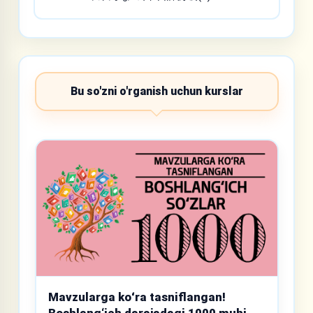
Bu so'zni o'rganish uchun kurslar
Mavzularga koʻra tasniflangan!