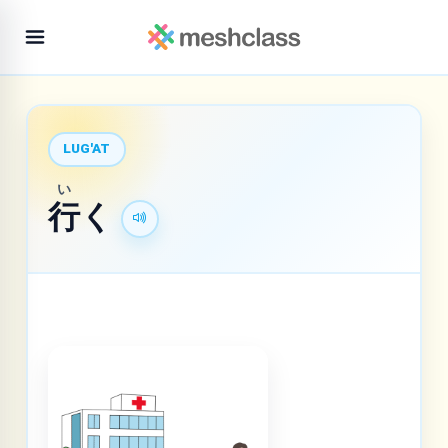
LUG'AT
い
行
く