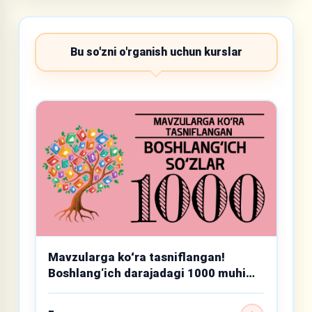
Bu so'zni o'rganish uchun kurslar
Mavzularga koʻra tasniflangan!
Boshlang‘ich darajadagi 1000 muhim
so‘z