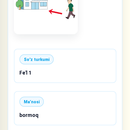
Soʻz turkumi
Fe'l 1
Maʼnosi
bormoq