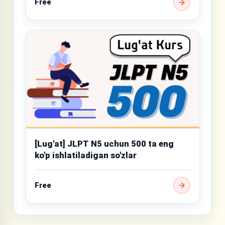
Free
[Lug'at] JLPT N5 uchun 500 ta eng
ko'p ishlatiladigan so'zlar
Free