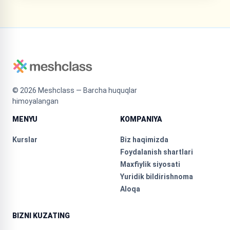
©
2026
Meshclass — Barcha huquqlar
himoyalangan
MENYU
KOMPANIYA
Kurslar
Biz haqimizda
Foydalanish shartlari
Maxfiylik siyosati
Yuridik bildirishnoma
Aloqa
BIZNI KUZATING