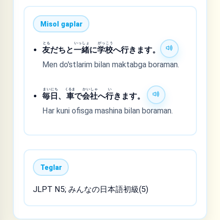
Misol gaplar
とも
いっしょ
がっこう
友
だちと
一緒
に
学校
へ行きます。
Men do'stlarim bilan maktabga boraman.
まいにち
くるま
かいしゃ
い
毎日
、
車
で
会社
へ
行
きます。
Har kuni ofisga mashina bilan boraman.
Teglar
JLPT N5; みんなの日本語初級(5)