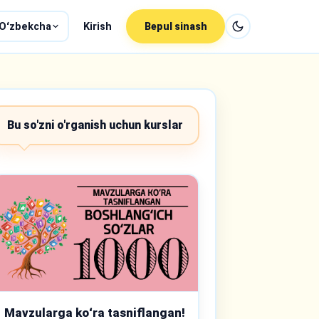
Oʻzbekcha
Kirish
Bepul sinash
Bu so'zni o'rganish uchun kurslar
Mavzularga koʻra tasniflangan!