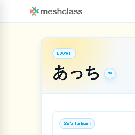
LUG'AT
あっち
Soʻz turkumi