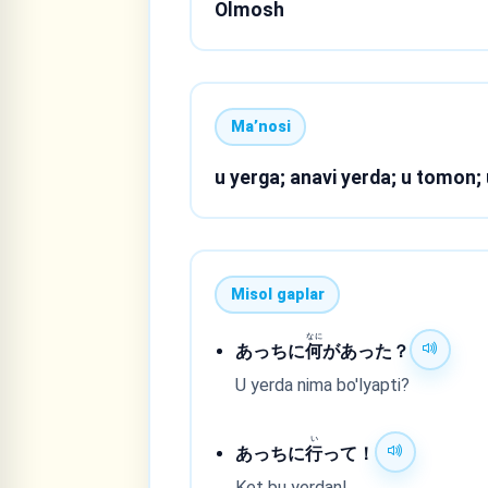
Olmosh
Maʼnosi
u yerga; anavi yerda; u tomon;
Misol gaplar
なに
あっちに
何
があった？
U yerda nima bo'lyapti?
い
あっちに
行
って！
Ket bu yerdan!