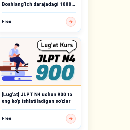
Boshlang‘ich darajadagi 1000
muhim so‘z
Free
[Lug'at] JLPT N4 uchun 900 ta
eng ko'p ishlatiladigan so'zlar
Free