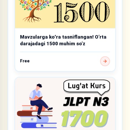
Mavzularga koʻra tasniflangan! O‘rta
darajadagi 1500 muhim so‘z
Free