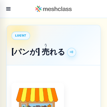
LUG'AT
う
[パンが]
売
れる