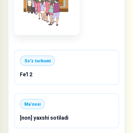
Soʻz turkumi
Fe'l 2
Maʼnosi
[non] yaxshi sotiladi