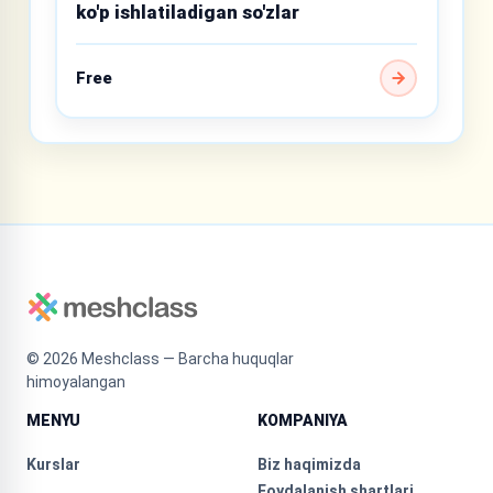
ko'p ishlatiladigan so'zlar
Free
©
2026
Meshclass — Barcha huquqlar
himoyalangan
MENYU
KOMPANIYA
Kurslar
Biz haqimizda
Foydalanish shartlari