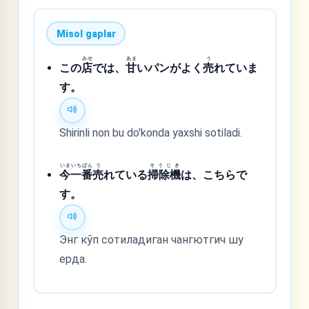
Misol gaplar
みせ
あま
う
この
店
では、
甘
いパンがよく
売
れていま
す。
Shirinli non bu do'konda yaxshi sotiladi.
いま
いちばん
う
そうじき
今
一番
売
れている
掃除機
は、こちらで
す。
Энг кўп сотиладиган чангютгич шу
ерда.