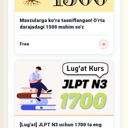
Mavzularga koʻra tasniflangan! O‘rta
darajadagi 1500 muhim so‘z
Free
[Lug'at] JLPT N3 uchun 1700 ta eng