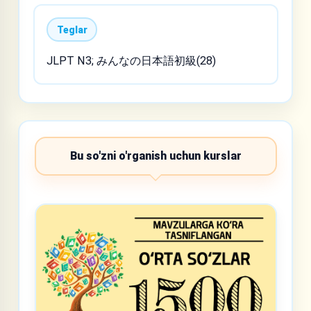
Teglar
JLPT N3; みんなの日本語初級(28)
Bu so'zni o'rganish uchun kurslar