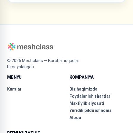
©
2026
Meshclass — Barcha huquqlar
himoyalangan
MENYU
KOMPANIYA
Kurslar
Biz haqimizda
Foydalanish shartlari
Maxfiylik siyosati
Yuridik bildirishnoma
Aloqa
BIZNI KUZATING