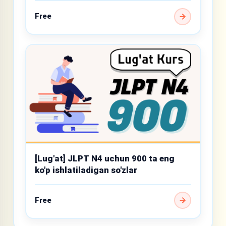
Free
[Lug'at] JLPT N4 uchun 900 ta eng
ko'p ishlatiladigan so'zlar
Free