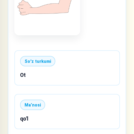
Soʻz turkumi
Ot
Maʼnosi
qo'l