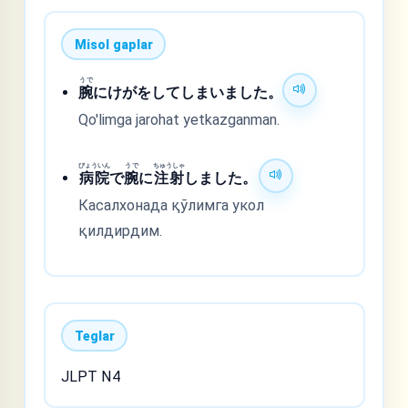
Misol gaplar
うで
腕
にけがをしてしまいました。
Qo'limga jarohat yetkazganman.
びょういん
うで
ちゅうしゃ
病院
で
腕
に
注射
しました。
Касалхонада қўлимга укол
қилдирдим.
Teglar
JLPT N4