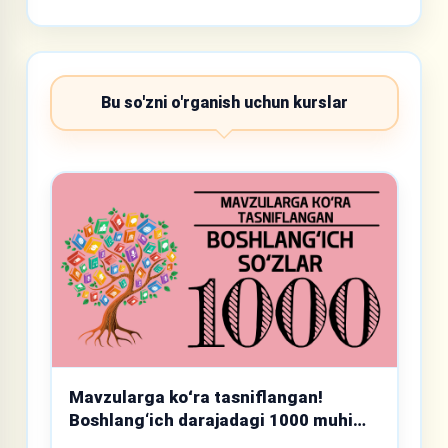
Bu so'zni o'rganish uchun kurslar
Mavzularga koʻra tasniflangan!
Boshlang‘ich darajadagi 1000 muhim
so‘z