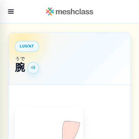
LUG'AT
うで
腕