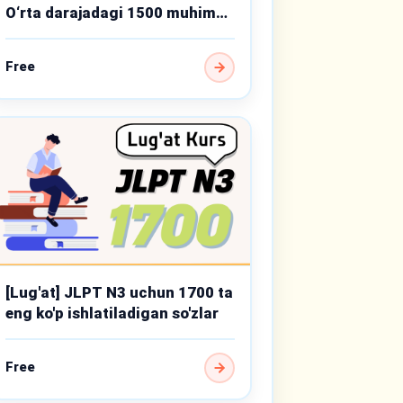
O‘rta darajadagi 1500 muhim
so‘z
Free
[Lug'at] JLPT N3 uchun 1700 ta
eng ko'p ishlatiladigan so'zlar
Free