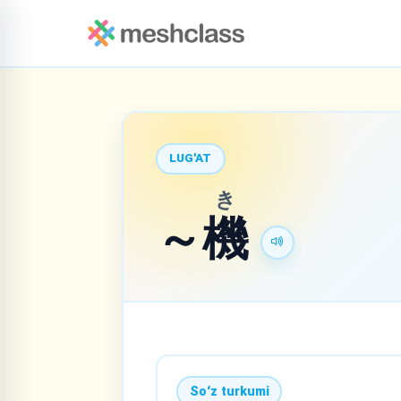
LUG'AT
き
～
機
Soʻz turkumi