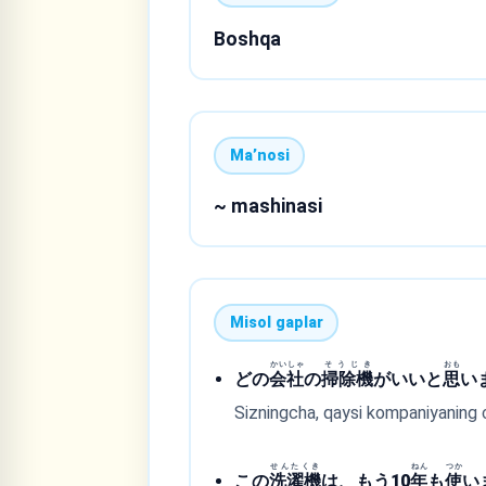
Boshqa
Maʼnosi
~ mashinasi
Misol gaplar
かいしゃ
そうじき
おも
どの
会社
の
掃除機
がいいと
思
い
Sizningcha, qaysi kompaniyaning 
せんたくき
ねん
つか
この
洗濯機
は、もう10
年
も
使
い