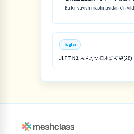
Bu kir yuvish mashinasidan o'n yi
Teglar
JLPT N3; みんなの日本語初級(28)