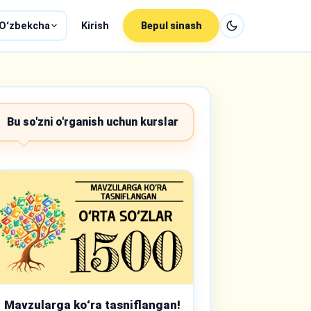
Oʻzbekcha
Kirish
Bepul sinash
Bu so'zni o'rganish uchun kurslar
Mavzularga koʻra tasniflangan!