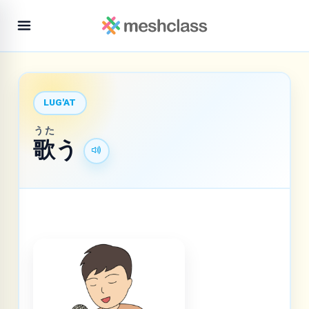
LUG'AT
うた
歌
う