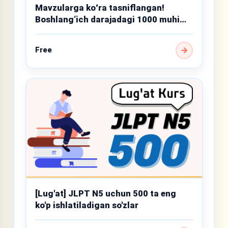
Mavzularga koʻra tasniflangan!
Boshlang‘ich darajadagi 1000 muhim
so‘z
Free
[Lug'at] JLPT N5 uchun 500 ta eng
ko'p ishlatiladigan so'zlar