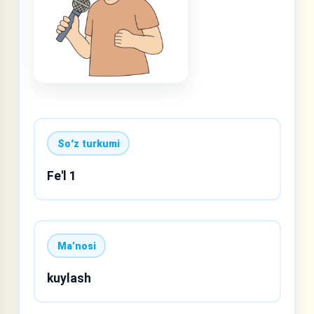
Soʻz turkumi
Fe'l 1
Maʼnosi
kuylash