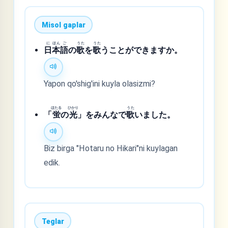
Misol gaplar
に
ほん
ご
うた
うた
日
本
語
の
歌
を
歌
うことができますか。
Yapon qo'shig'ini kuyla olasizmi?
ほたる
ひかり
うた
「
蛍
の
光
」をみんなで
歌
いました。
Biz birga "Hotaru no Hikari"ni kuylagan
edik.
Teglar