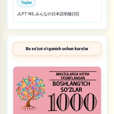
Teglar
JLPT N5; みんなの日本語初級(32)
Bu so'zni o'rganish uchun kurslar