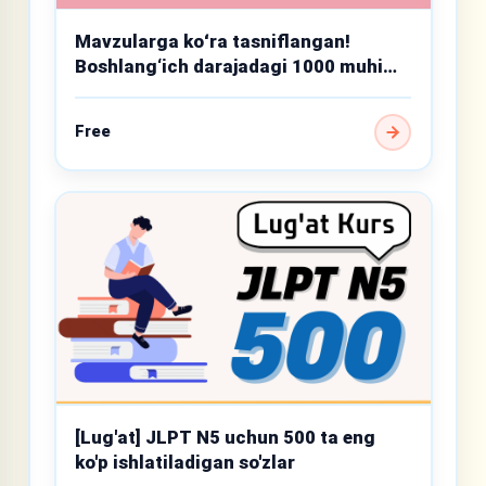
Mavzularga koʻra tasniflangan!
Boshlang‘ich darajadagi 1000 muhim
so‘z
Free
[Lug'at] JLPT N5 uchun 500 ta eng
ko'p ishlatiladigan so'zlar