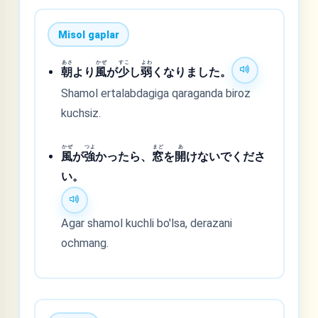
Misol gaplar
あさ
かぜ
すこ
よわ
朝
より
風
が
少
し
弱
くなりました。
Shamol ertalabdagiga qaraganda biroz
kuchsiz.
かぜ
つよ
まど
あ
風
が
強
かったら、
窓
を
開
けないでくださ
い。
Agar shamol kuchli bo'lsa, derazani
ochmang.