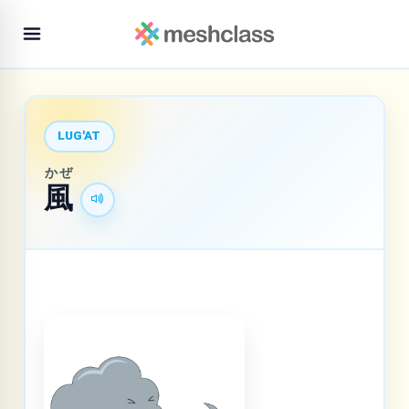
LUG'AT
かぜ
風