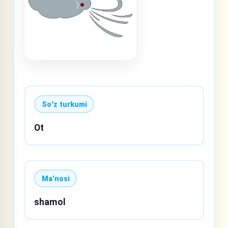
Soʻz turkumi
Ot
Maʼnosi
shamol