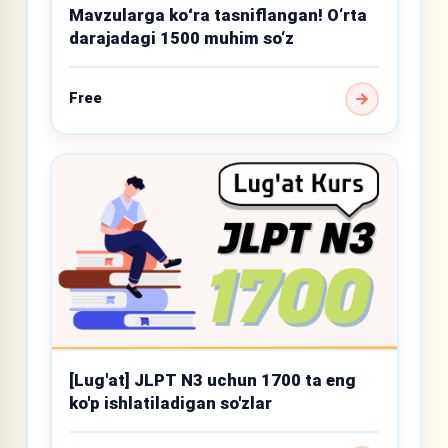
Mavzularga koʻra tasniflangan! O‘rta
darajadagi 1500 muhim so‘z
Free
[Lug'at] JLPT N3 uchun 1700 ta eng
ko'p ishlatiladigan so'zlar