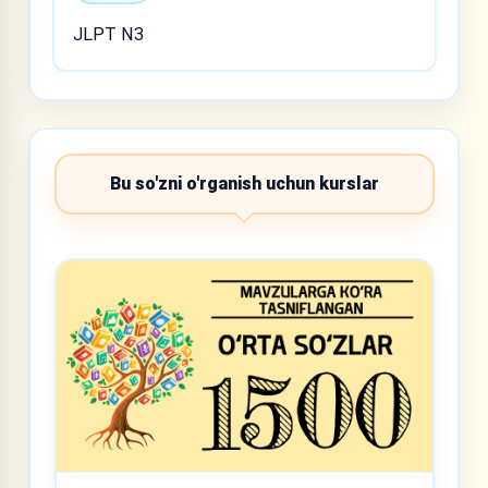
JLPT N3
Bu so'zni o'rganish uchun kurslar