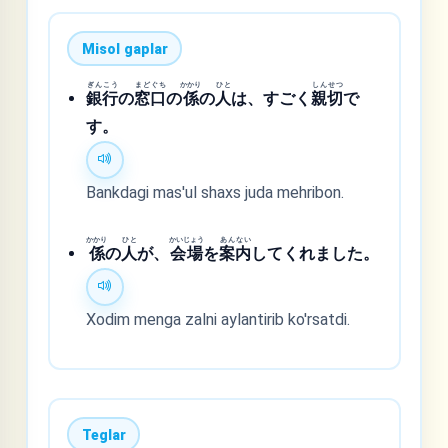
Misol gaplar
ぎんこう
まどぐち
かかり
ひと
しんせつ
銀行
の
窓口
の
係
の
人
は、すごく
親切
で
す。
Bankdagi mas'ul shaxs juda mehribon.
かかり
ひと
かいじょう
あんない
係
の
人
が、
会場
を
案内
してくれました。
Xodim menga zalni aylantirib ko'rsatdi.
Teglar