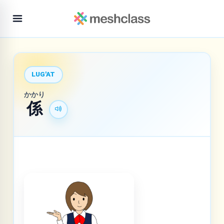
LUG'AT
かかり
係