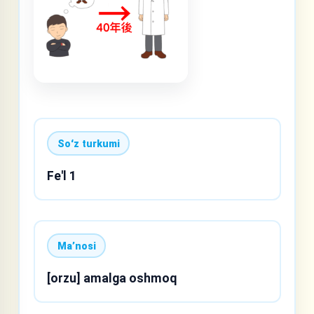
Soʻz turkumi
Fe'l 1
Maʼnosi
[orzu] amalga oshmoq