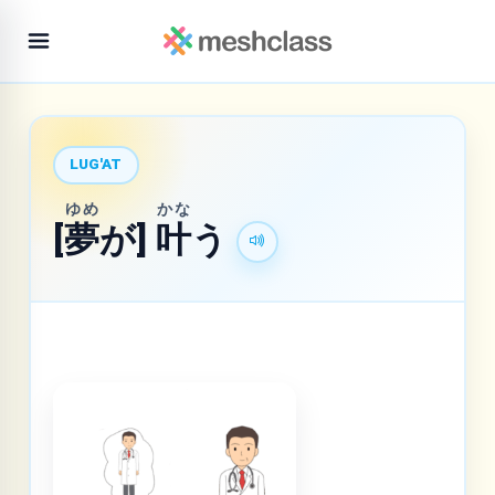
LUG'AT
ゆめ
かな
[
夢
が]
叶
う