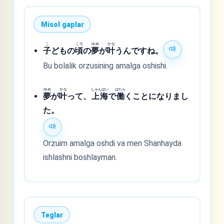
Misol gaplar
こ
ころ
ゆめ
かな
子
どもの
頃
の
夢
が
叶
うんですね。
Bu bolalik orzusining amalga oshishi.
ゆめ
かな
しゃんはい
はたら
夢
が
叶
って、
上海
で
働
くことになりまし
た。
Orzuim amalga oshdi va men Shanhayda
ishlashni boshlayman.
Teglar