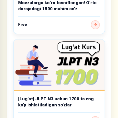
Mavzularga koʻra tasniflangan! O‘rta
darajadagi 1500 muhim so‘z
Free
[Lug'at] JLPT N3 uchun 1700 ta eng
ko'p ishlatiladigan so'zlar