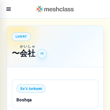
LUG'AT
かい
しゃ
〜
会
社
Soʻz turkumi
Boshqa