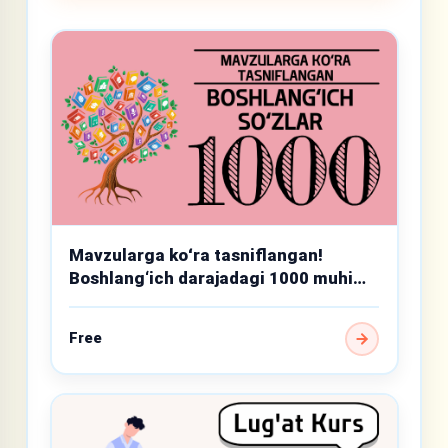
Mavzularga koʻra tasniflangan!
Boshlang‘ich darajadagi 1000 muhim
so‘z
Free