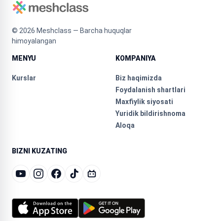
©
2026
Meshclass — Barcha huquqlar
himoyalangan
MENYU
KOMPANIYA
Kurslar
Biz haqimizda
Foydalanish shartlari
Maxfiylik siyosati
Yuridik bildirishnoma
Aloqa
BIZNI KUZATING