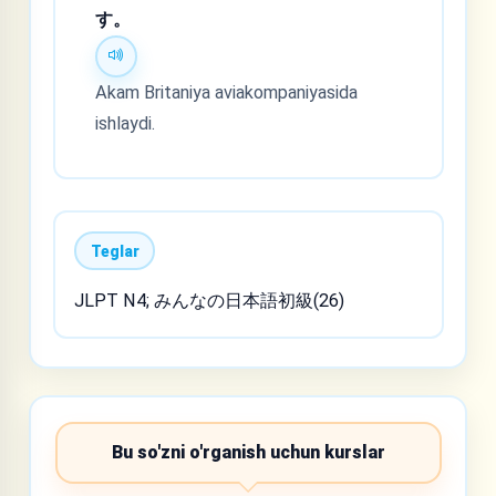
す。
Akam Britaniya aviakompaniyasida
ishlaydi.
Teglar
JLPT N4; みんなの日本語初級(26)
Bu so'zni o'rganish uchun kurslar