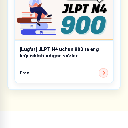
[Lug'at] JLPT N4 uchun 900 ta eng
ko'p ishlatiladigan so'zlar
Free