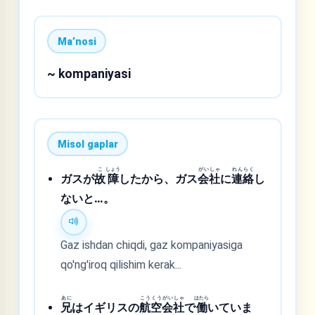
Maʼnosi
~ kompaniyasi
Misol gaplar
こ
しょう
がい
しゃ
れん
らく
ガスが
故
障
したから、ガス
会
社
に
連
絡
し
ないと…。
Gaz ishdan chiqdi, gaz kompaniyasiga
qo'ng'iroq qilishim kerak...
あに
こう
くう
がい
しゃ
はたら
兄
はイギリスの
航
空
会
社
で
働
いていま