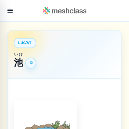
LUG'AT
いけ
池