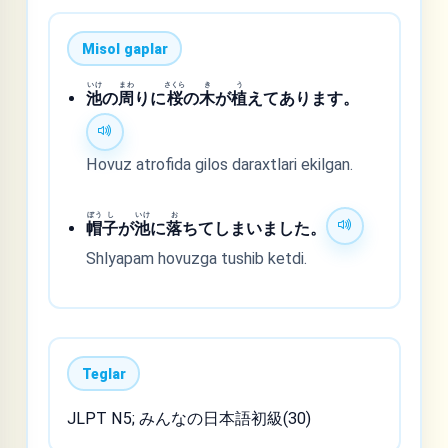
Misol gaplar
いけ
まわ
さくら
き
う
池
の
周
りに
桜
の
木
が
植
えてあります。
Hovuz atrofida gilos daraxtlari ekilgan.
ぼう
し
いけ
お
帽
子
が
池
に
落
ちてしまいました。
Shlyapam hovuzga tushib ketdi.
Teglar
JLPT N5; みんなの日本語初級(30)