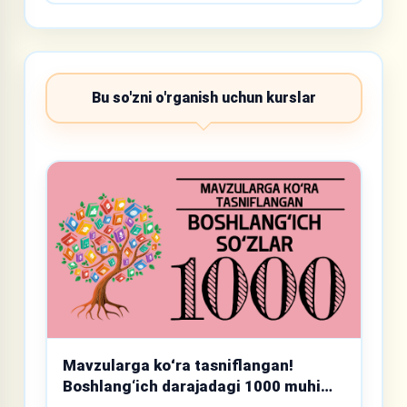
Bu so'zni o'rganish uchun kurslar
Mavzularga koʻra tasniflangan!
Boshlang‘ich darajadagi 1000 muhim