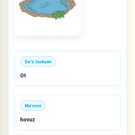
Soʻz turkumi
Ot
Maʼnosi
hovuz