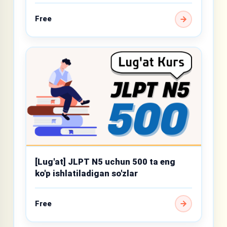
so‘z
Free
[Lug'at] JLPT N5 uchun 500 ta eng
ko'p ishlatiladigan so'zlar
Free