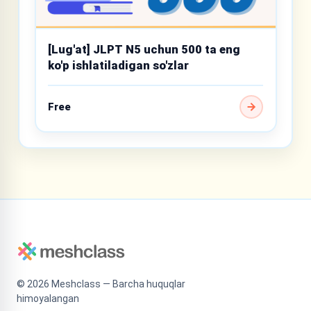
[Lug'at] JLPT N5 uchun 500 ta eng
ko'p ishlatiladigan so'zlar
Free
©
2026
Meshclass — Barcha huquqlar
himoyalangan