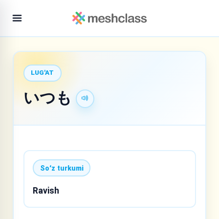
LUG'AT
いつも
Soʻz turkumi
Ravish