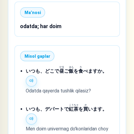
Maʼnosi
odatda; har doim
Misol gaplar
ひる
はん
た
いつも、どこで
昼
ご
飯
を
食
べますか。
Odatda qayerda tushlik qilasiz?
こう
ちゃ
か
いつも、デパートで
紅
茶
を
買
います。
Men doim univermag do'konlaridan choy