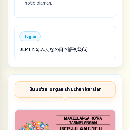
sotib olaman.
Teglar
JLPT N5; みんなの日本語初級(6)
Bu so'zni o'rganish uchun kurslar