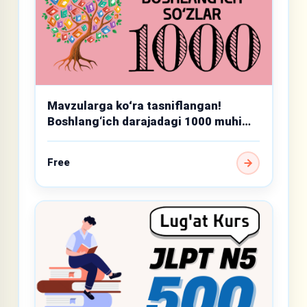
Mavzularga koʻra tasniflangan!
Boshlang‘ich darajadagi 1000 muhim
so‘z
Free