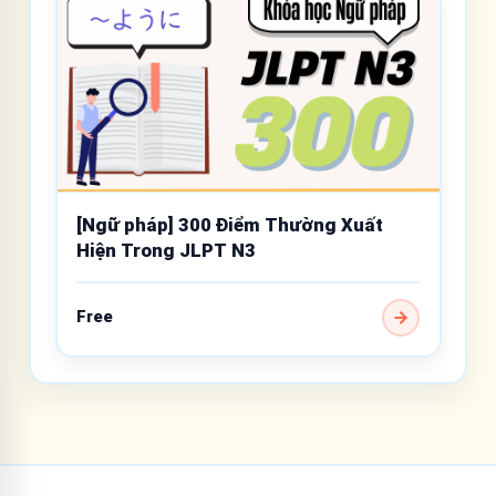
[Ngữ pháp] 300 Điểm Thường Xuất
Hiện Trong JLPT N3
Free