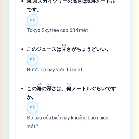
東
京
スカイツリーの
高
さは634メートル
です。
Tokyo Skytree cao 634 mét.
あま
このジュースは
甘
さがちょうどいい。
Nước ép này vừa đủ ngọt.
うみ
ふか
なん
この
海
の
深
さは、
何
メートルぐらいです
か。
Độ sâu của biển này khoảng bao nhiêu
mét?