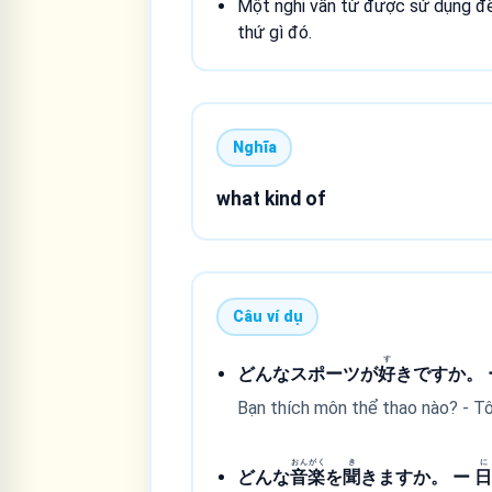
Một nghi vấn từ được sử dụng để
thứ gì đó.
Nghĩa
what kind of
Câu ví dụ
す
どんなスポーツが
好
きですか。 
Bạn thích môn thể thao nào? - Tô
おん
がく
き
に
どんな
音
楽
を
聞
きますか。 ー