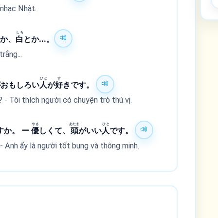
 nhạc Nhật.
しろ
とか、
白
とか...。
rắng...
ひと
す
がおもしろい
人
が
好
きです。
 - Tôi thích người có chuyện trò thú vị.
やさ
あたま
ひと
すか。 ー
優
しくて、
頭
がいい
人
です。
- Anh ấy là người tốt bụng và thông minh.