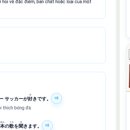
 hỏi về đặc điểm, bản chất hoặc loại của một
す
ー サッカーが
好
きです。
i thích bóng đá.
ほん
うた
き
日
本
の
歌
を
聞
きます。