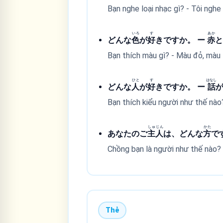
Bạn nghe loại nhạc gì? - Tôi nghe
いろ
す
あか
どんな
色
が
好
きですか。 ー
赤
Bạn thích màu gì? - Màu đỏ, màu t
ひと
す
はなし
どんな
人
が
好
きですか。 ー
話
Bạn thích kiểu người như thế nào?
しゅ
じん
かた
あなたのご
主
人
は、どんな
方
で
Chồng bạn là người như thế nào? 
Thẻ