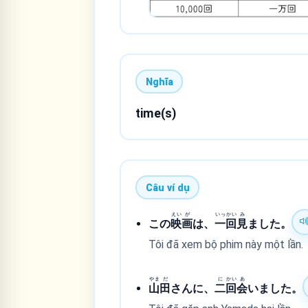
Nghĩa
time(s)
Câu ví dụ
えい
が
いっ
かい
み
この
映
画
は、
一
回
見
ました。
Tôi đã xem bộ phim này một lần.
やま
だ
に
かい
あ
山
田
さんに、
二
回
会
いました。