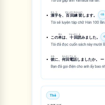
Tôi đã gặp anh Yamada hai lần.
かん
じ
ひゃっ
かい
れん
しゅう
漢
字
を、
百
回
練
習
します。
Tôi sẽ luyện tập chữ Hán 100 lần
ほん
じゅっ
かい
よ
この
本
は、
十
回
読
みました。
Tôi đã đọc cuốn sách này mười lầ
かれ
なん
かい
でん
わ
彼
に、
何
回
電
話
しましたか。 
Bạn đã gọi điện cho anh ấy bao nhi
Thẻ