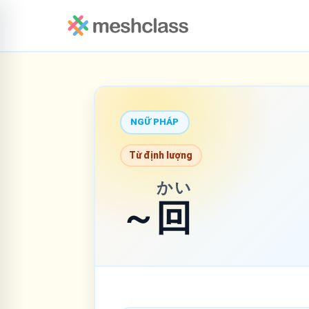
NGỮ PHÁP
Từ định lượng
かい
～
回