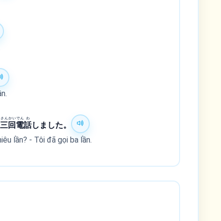
.
n.
さん
かい
でん
わ
ー
三
回
電
話
しました。
êu lần? - Tôi đã gọi ba lần.