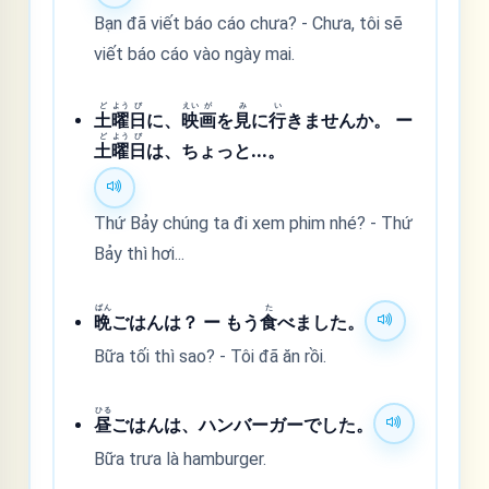
Bạn đã viết báo cáo chưa? - Chưa, tôi sẽ
viết báo cáo vào ngày mai.
ど
よう
び
えい
が
み
い
土
曜
日
に、
映
画
を
見
に
行
きませんか。 ー
ど
よう
び
土
曜
日
は、ちょっと...。
Thứ Bảy chúng ta đi xem phim nhé? - Thứ
Bảy thì hơi...
ばん
た
晩
ごはんは？ ー もう
食
べました。
Bữa tối thì sao? - Tôi đã ăn rồi.
ひる
昼
ごはんは、ハンバーガーでした。
Bữa trưa là hamburger.