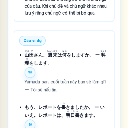
của câu. Khi chủ đề và chủ ngữ khác nhau,
lưu ý rằng chủ ngữ có thể bị bỏ qua.
Câu ví dụ
やま
だ
しゅう
まつ
なに
りょう
山
田
さん、
週
末
は
何
をしますか。 ー
料
り
理
をします。
Yamada-san, cuối tuần này bạn sẽ làm gì?
ー Tôi sẽ nấu ăn.
か
もう、レポートを
書
きましたか。 ー い
あ
した
か
いえ。レポートは、
明
日
書
きます。