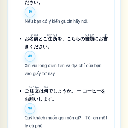
ださい。
Nếu bạn có ý kiến gì, xin hãy nói.
な
まえ
じゅう
しょ
しょ
るい
か
お
名
前
とご
住
所
を、こちらの
書
類
にお
書
きください。
Xin vui lòng điền tên và địa chỉ của bạn
vào giấy tờ này.
ちゅう
もん
なん
ご
注
文
は
何
でしょうか。 ー コーヒーを
ねが
お
願
いします。
Quý khách muốn gọi món gì? - Tôi xin một
ly cà phê.