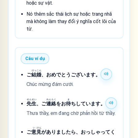
hoặc sự vật.
Nó thêm sắc thái lịch sự hoặc trang nhã
mà không làm thay đổi ý nghĩa cốt lõi của
từ.
Câu ví dụ
けっ
こん
ご
結
婚
、おめでとうございます。
Chúc mừng đám cưới.
せん
せい
れん
らく
ま
先
生
、ご
連
絡
をお
待
ちしています。
Thưa thầy, em đang chờ phản hồi từ thầy.
い
けん
ご
意
見
がありましたら、おっしゃってく