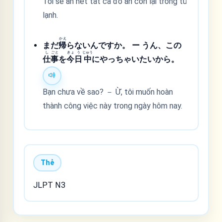
Tôi sẽ ăn hết tất cả đồ ăn còn lại trong tủ
lạnh.
かえ
まだ
帰
らないんですか。 ー うん、この
し
ごと
きょ
う
じゅう
仕
事
を
今
日
中
にやっちゃいたいから。
Bạn chưa về sao? － Ừ, tôi muốn hoàn
thành công việc này trong ngày hôm nay.
Thẻ
JLPT N3