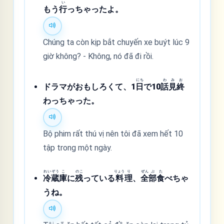
い
もう
行
っちゃったよ。
Chúng ta còn kịp bắt chuyến xe buýt lúc 9
giờ không? - Không, nó đã đi rồi.
にち
わ
み
お
ドラマがおもしろくて、1
日
で10
話
見
終
わっちゃった。
Bộ phim rất thú vị nên tôi đã xem hết 10
tập trong một ngày.
れい
ぞう
こ
のこ
りょう
り
ぜん
ぶ
た
冷
蔵
庫
に
残
っている
料
理
、
全
部
食
べちゃ
うね。