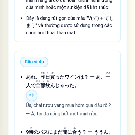
mạnh rằng ai đó đã hoàn thành hành động
của mình hoặc một sự kiện đã kết thúc.
Đây là dạng rút gọn của mẫu "V(て) + てし
まう" và thường được sử dụng trong các
cuộc hội thoại thân mật.
Câu ví dụ
きの
う
か
ひと
あれ、
昨
日
買
ったワインは？ ー あ、
一
り
ぜん
ぶ
の
人
で
全
部
飲
んじゃった。
Ủa, chai rượu vang mua hôm qua đâu rồi?
— À, tôi đã uống hết một mình rồi.
じ
ま
あ
9
時
のバスにまだ
間
に
合
う？ ー ううん、