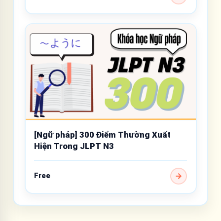
[Ngữ pháp] 300 Điểm Thường Xuất
Hiện Trong JLPT N3
Free