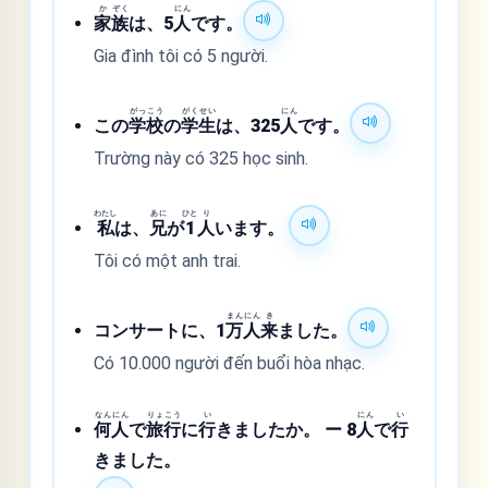
か
ぞく
にん
家
族
は、5
人
です。
Gia đình tôi có 5 người.
がっ
こう
がく
せい
にん
この
学
校
の
学
生
は、325
人
です。
Trường này có 325 học sinh.
わたし
あに
ひと
り
私
は、
兄
が
1
人
います。
Tôi có một anh trai.
まん
にん
き
コンサートに、1
万
人
来
ました。
Có 10.000 người đến buổi hòa nhạc.
なん
にん
りょ
こう
い
にん
い
何
人
で
旅
行
に
行
きましたか。 ー 8
人
で
行
きました。