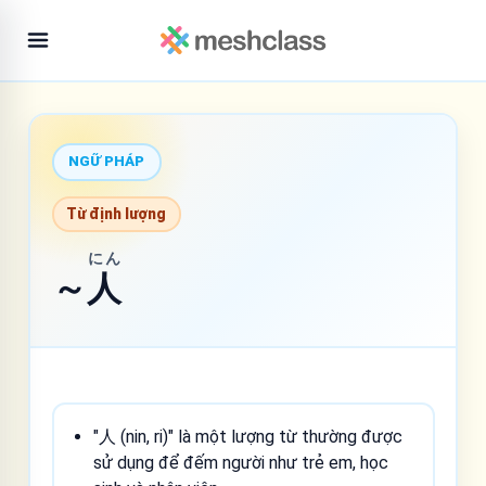
NGỮ PHÁP
Từ định lượng
にん
～
人
"人 (nin, ri)" là một lượng từ thường được
sử dụng để đếm người như trẻ em, học