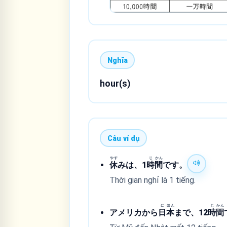
Nghĩa
hour(s)
Câu ví dụ
やす
じ
かん
休
みは、1
時
間
です。
Thời gian nghỉ là 1 tiếng.
に
ほん
じ
かん
アメリカから
日
本
まで、12
時
間