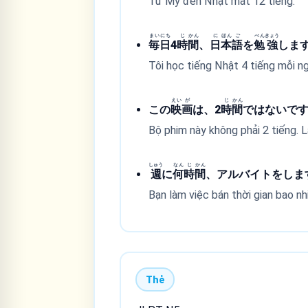
Từ Mỹ đến Nhật mất 12 tiếng.
まい
にち
じ
かん
に
ほん
ご
べん
きょう
毎
日
4
時
間
、
日
本
語
を
勉
強
しま
Tôi học tiếng Nhật 4 tiếng mỗi ng
えい
が
じ
かん
この
映
画
は、2
時
間
ではないです
Bộ phim này không phải 2 tiếng. L
しゅう
なん
じ
かん
週
に
何
時
間
、アルバイトをします
Bạn làm việc bán thời gian bao nh
Thẻ