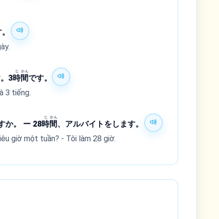
す。
ày.
じ
かん
。3
時
間
です。
à 3 tiếng.
じ
かん
か。 ー 28
時
間
、アルバイトをします。
iêu giờ một tuần? - Tôi làm 28 giờ.