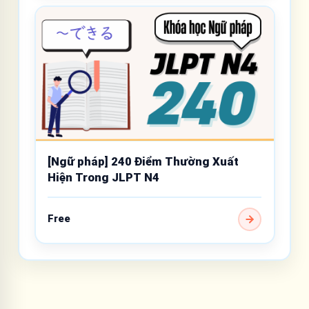
[Ngữ pháp] 240 Điểm Thường Xuất
Hiện Trong JLPT N4
Free