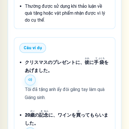
Thường được sử dụng khi thảo luận về
quà tặng hoặc vật phẩm nhận được vì lý
do cụ thể.
Câu ví dụ
かれ
て
ぶくろ
クリスマスのプレゼントに、
彼
に
手
袋
を
あげました。
Tôi đã tặng anh ấy đôi găng tay làm quà
Giáng sinh.
さい
き
ねん
か
20
歳
の
記
念
に、ワインを
買
ってもらいま
した。