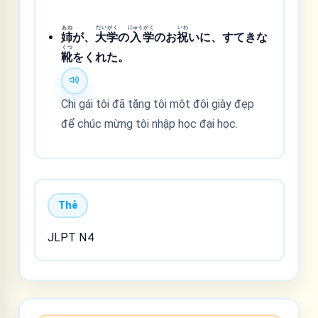
あね
だい
がく
にゅう
がく
いわ
姉
が、
大
学
の
入
学
のお
祝
いに、すてきな
くつ
靴
をくれた。
Chị gái tôi đã tặng tôi một đôi giày đẹp
để chúc mừng tôi nhập học đại học.
Thẻ
JLPT N4