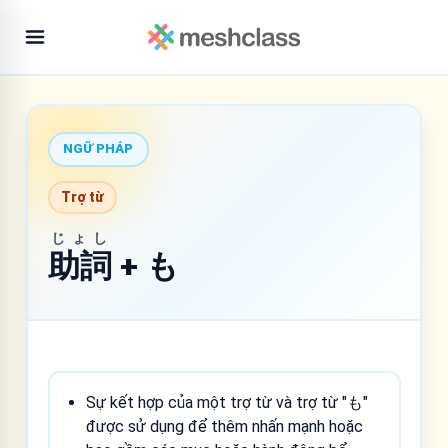
NGỮ PHÁP
Trợ từ
じょし
助詞
+ も
Sự kết hợp của một trợ từ và trợ từ "も"
được sử dụng để thêm nhấn mạnh hoặc