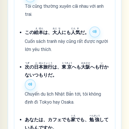
Tôi cũng thường xuyên cãi nhau với anh
trai.
え
ほん
おと
な
にん
き
この
絵
本
は、
大
人
にも
人
気
だ。
Cuốn sách tranh này cũng rất được người
lớn yêu thích.
つぎ
に
ほん
りょ
こう
とう
きょう
おお
さか
い
次
の
日
本
旅
行
は、
東
京
へも
大
阪
へも
行
か
ないつもりだ。
Chuyến du lịch Nhật Bản tới, tôi không
định đi Tokyo hay Osaka.
いえ
べん
きょう
あなたは、カフェでも
家
でも、
勉
強
して
いるんですか。