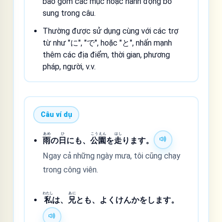
bao gồm các mục hoặc hành động bổ
sung trong câu.
Thường được sử dụng cùng với các trợ
từ như "に", "で", hoặc "と", nhấn mạnh
thêm các địa điểm, thời gian, phương
pháp, người, v.v.
Câu ví dụ
あめ
ひ
こう
えん
はし
雨
の
日
にも、
公
園
を
走
ります。
Ngay cả những ngày mưa, tôi cũng chạy
trong công viên.
わたし
あに
私
は、
兄
とも、よくけんかをします。