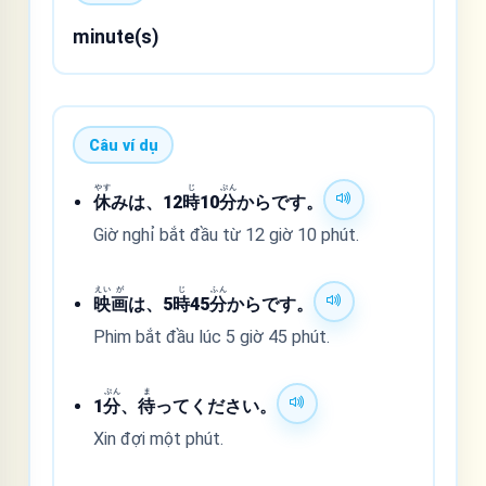
minute(s)
Câu ví dụ
やす
じ
ぷん
休
みは、12
時
10
分
からです。
Giờ nghỉ bắt đầu từ 12 giờ 10 phút.
えい
が
じ
ふん
映
画
は、5
時
45
分
からです。
Phim bắt đầu lúc 5 giờ 45 phút.
ぷん
ま
1
分
、
待
ってください。
Xin đợi một phút.