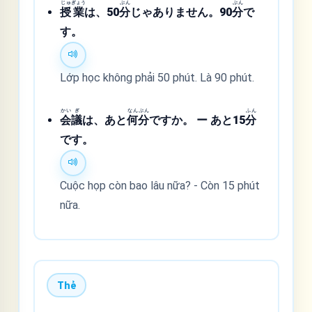
じゅ
ぎょう
ぷん
ぷん
授
業
は、50
分
じゃありません。90
分
で
す。
Lớp học không phải 50 phút. Là 90 phút.
かい
ぎ
なん
ぷん
ふん
会
議
は、あと
何
分
ですか。 ー あと15
分
です。
Cuộc họp còn bao lâu nữa? - Còn 15 phút
nữa.
Thẻ