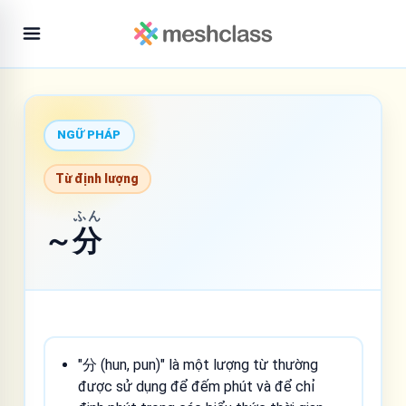
NGỮ PHÁP
Từ định lượng
ふん
～
分
"分 (hun, pun)" là một lượng từ thường
được sử dụng để đếm phút và để chỉ