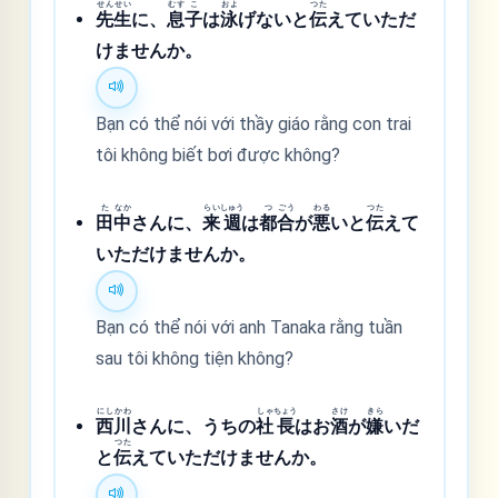
せん
せい
むす
こ
およ
つた
先
生
に、
息
子
は
泳
げないと
伝
えていただ
けませんか。
Bạn có thể nói với thầy giáo rằng con trai
tôi không biết bơi được không?
た
なか
らい
しゅう
つ
ごう
わる
つた
田
中
さんに、
来
週
は
都
合
が
悪
いと
伝
えて
いただけませんか。
Bạn có thể nói với anh Tanaka rằng tuần
sau tôi không tiện không?
にし
かわ
しゃ
ちょう
さけ
きら
西
川
さんに、うちの
社
長
はお
酒
が
嫌
いだ
つた
と
伝
えていただけませんか。