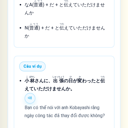
ふつう
つた
なA(
普通
) + だ + と
伝
えていただけませ
んか
ふつう
つた
N(
普通
) + だ + と
伝
えていただけません
か
Câu ví dụ
こ
ばやし
しゅっ
ちょう
ひ
か
つた
小
林
さんに、
出
張
の
日
が
変
わったと
伝
えていただけませんか。
Bạn có thể nói với anh Kobayashi rằng
ngày công tác đã thay đổi được không?