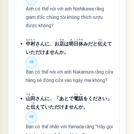
Anh có thể nói với anh Nishikawa rằng
giám đốc chúng tôi không thích rượu
được không?
なか
むら
みせ
あ
した
やす
つた
中
村
さんに、お
店
は
明
日
休
みだと
伝
えて
いただけませんか。
Bạn có thể nói với anh Nakamura rằng cửa
hàng sẽ đóng cửa vào ngày mai không?
やま
だ
でん
わ
山
田
さんに、「あとで
電
話
をください」
つた
と
伝
えていただけませんか。
Bạn có thể nhắn với Yamada rằng "Hãy gọi