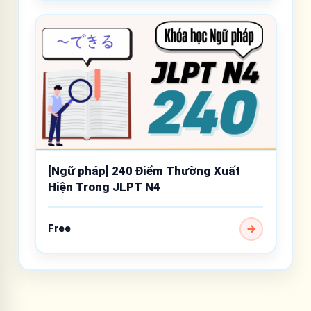
[Ngữ pháp] 240 Điểm Thường Xuất
Hiện Trong JLPT N4
Free