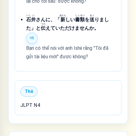
lại cho tôi sau" được không?
いし
い
あたら
しょ
るい
おく
石
井
さんに、「
新
しい
書
類
を
送
りまし
つた
た」と
伝
えていただけませんか。
Bạn có thể nói với anh Ishii rằng "Tôi đã
gửi tài liệu mới" được không?
Thẻ
JLPT N4