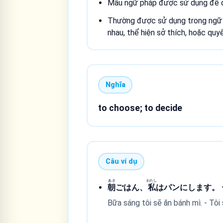
Mẫu ngữ pháp được sử dụng để d
Thường được sử dụng trong ngữ c
nhau, thể hiện sở thích, hoặc quy
Nghĩa
to choose; to decide
Câu ví dụ
あさ
わたし
朝
ごはん、
私
はパンにします。
Bữa sáng tôi sẽ ăn bánh mì. - Tôi