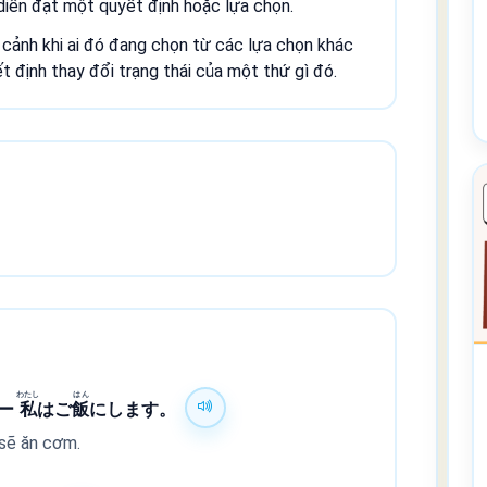
iễn đạt một quyết định hoặc lựa chọn.
ảnh khi ai đó đang chọn từ các lựa chọn khác
ết định thay đổi trạng thái của một thứ gì đó.
わたし
はん
 ー
私
はご
飯
にします。
 sẽ ăn cơm.