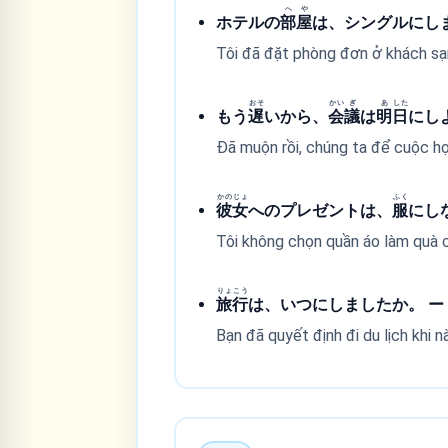
へ
や
ホテルの
部
屋
は、シングルにし
Tôi đã đặt phòng đơn ở khách sạ
おそ
かい
ぎ
あ
した
もう
遅
いから、
会
議
は
明
日
にし
Đã muộn rồi, chúng ta để cuộc họ
かの
じょ
ふく
彼
女
へのプレゼントは、
服
にし
Tôi không chọn quần áo làm quà c
りょ
こう
旅
行
は、いつにしましたか。 
Bạn đã quyết định đi du lịch khi n