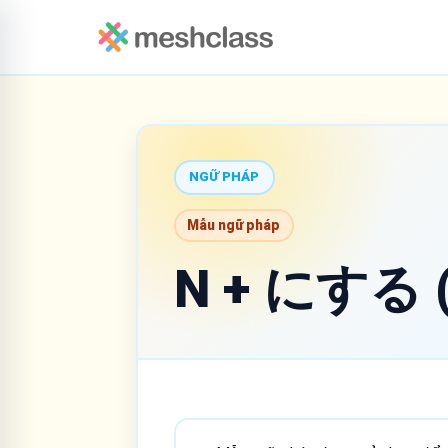
NGỮ PHÁP
Mẫu ngữ pháp
N + にする (