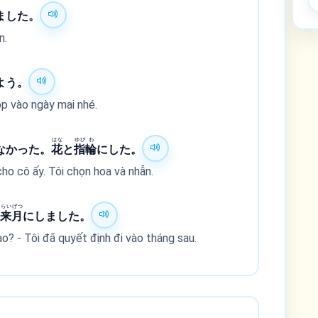
ました。
n.
よう。
p vào ngày mai nhé.
はな
ゆび
わ
なかった。
花
と
指
輪
にした。
ho cô ấy. Tôi chọn hoa và nhẫn.
らい
げつ
ー
来
月
にしました。
ào? - Tôi đã quyết định đi vào tháng sau.