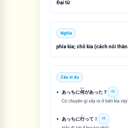
Đại từ
Nghĩa
phía kia; chỗ kia (cách nói t
Câu ví dụ
なに
あっちに
何
があった？
Có chuyện gì xảy ra ở bên kia vậy
い
あっちに
行
って！
Hãy đi tới đằng kia nhé!