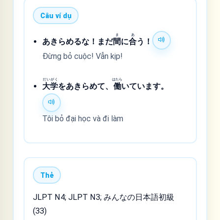
Câu ví dụ
ま
あ
あきらめるな！まだ
間
に
合
う！
Đừng bỏ cuộc! Vẫn kịp!
だい
がく
はたら
大
学
をあきらめて、
働
いています。
Tôi bỏ đại học và đi làm
Thẻ
JLPT N4; JLPT N3; みんなの日本語初級
(33)