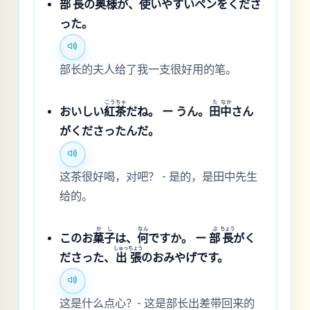
部
長
の
奥
様
が、
使
いやすいペンをくださ
った。
部长的夫人给了我一支很好用的笔。
こう
ちゃ
た
なか
おいしい
紅
茶
だね。 ー うん。
田
中
さん
がくださったんだ。
这茶很好喝，对吧？ - 是的，是田中先生
给的。
か
し
なん
ぶ
ちょう
このお
菓
子
は、
何
ですか。 ー
部
長
がく
しゅっ
ちょう
ださった、
出
張
のおみやげです。
这是什么点心？- 这是部长出差带回来的