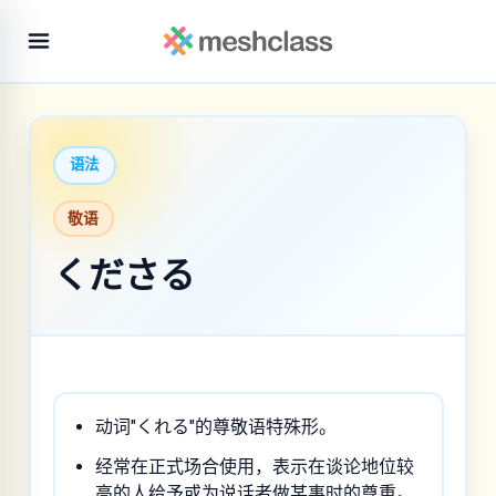
语法
敬语
くださる
动词"くれる"的尊敬语特殊形。
经常在正式场合使用，表示在谈论地位较
高的人给予或为说话者做某事时的尊重。