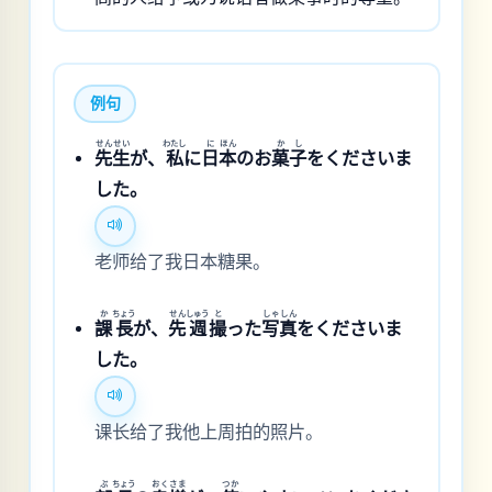
例句
せん
せい
わたし
に
ほん
か
し
先
生
が、
私
に
日
本
のお
菓
子
をくださいま
した。
老师给了我日本糖果。
か
ちょう
せん
しゅう
と
しゃ
しん
課
長
が、
先
週
撮
った
写
真
をくださいま
した。
课长给了我他上周拍的照片。
ぶ
ちょう
おく
さま
つか