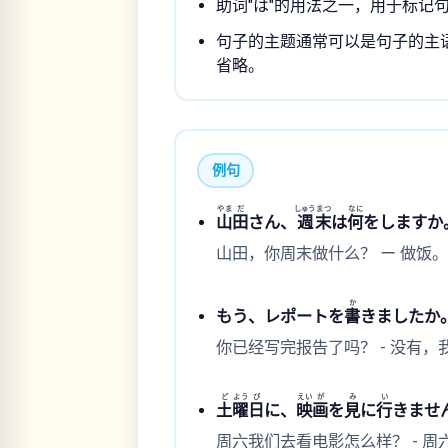
助词"は"的用法之一，用于标记
句子的主题通常可以是句子的主
省略。
例句
やま
だ
しゅう
まつ
なに
山
田
さん、
週
末
は
何
をしますか
山田，你周末做什么？ ー 做饭
か
もう、レポートを
書
きましたか
你已经写完报告了吗？ - 没有
ど
よう
び
えい
が
み
い
土
曜
日
に、
映
画
を
見
に
行
きませ
周六我们去看电影怎么样？ - 周六有