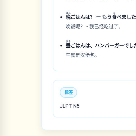
ばん
た
晩
ごはんは？ ー もう
食
べまし
晚饭呢？ - 我已经吃过了。
ひる
昼
ごはんは、ハンバーガーでし
午餐是汉堡包。
标签
JLPT N5