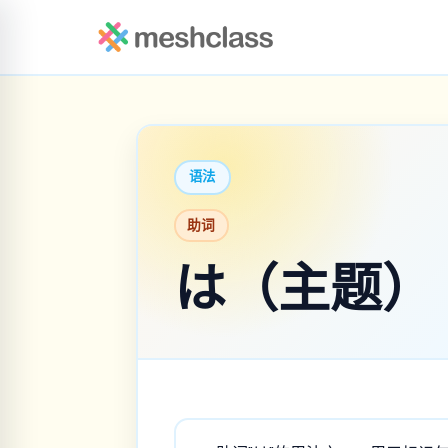
语法
助词
は（主题）