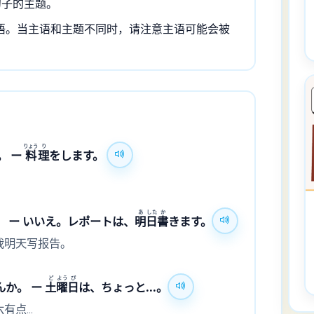
句子的主题。
语。当主语和主题不同时，请注意主语可能会被
りょう
り
。 ー
料
理
をします。
。
あ
した
か
。 ー いいえ。レポートは、
明
日
書
きます。
，我明天写报告。
ど
よう
び
んか。 ー
土
曜
日
は、ちょっと...。
点...