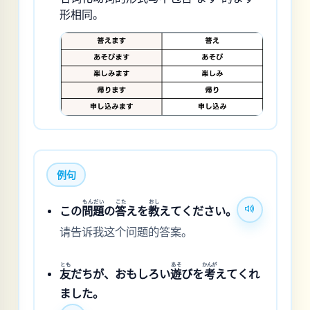
形相同。
例句
もん
だい
こた
おし
この
問
題
の
答
えを
教
えてください。
请告诉我这个问题的答案。
とも
あそ
かんが
友
だちが、おもしろい
遊
びを
考
えてくれ
ました。