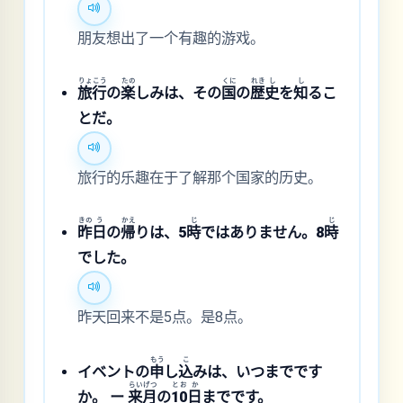
朋友想出了一个有趣的游戏。
りょ
こう
たの
くに
れき
し
し
旅
行
の
楽
しみは、その
国
の
歴
史
を
知
るこ
とだ。
旅行的乐趣在于了解那个国家的历史。
きの
う
かえ
じ
じ
昨
日
の
帰
りは、5
時
ではありません。8
時
でした。
昨天回来不是5点。是8点。
もう
こ
イベントの
申
し
込
みは、いつまでです
らい
げつ
と
お
か
か。 ー
来
月
の
1
0
日
までです。