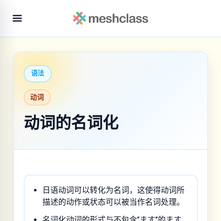
语法
动词
动词的名词化
日语动词可以转化为名词，这使得动词所
描述的动作或状态可以被当作名词处理。
名词化动词的形式与不包含"ます"的ます