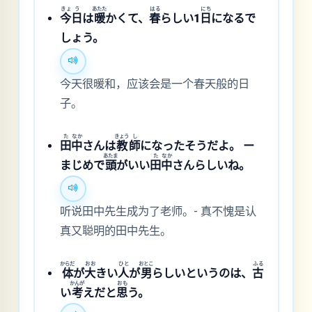
きょ
う
あたた
はる
にち
今
日
は
暖
かくて、
春
らしい1
日
になるで
しょう。
今天很暖和，应该会是一个春天般的日
子。
た
なか
きょう
し
田
中
さんは
教
師
になったそうだよ。 ー
あたま
た
なか
まじめで
頭
がいい
田
中
さんらしいね。
听说田中先生成为了老师。- 真不愧是认
真又聪明的田中先生。
からだ
おお
ひと
おとこ
ふる
体
が
大
きい
人
が
男
らしいというのは、
古
かんが
おも
い
考
えだと
思
う。