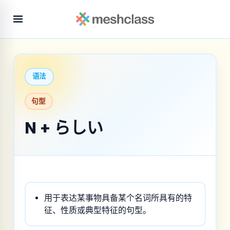
语法
句型
N + らしい
用于表达某事物具备某个名词所具有的特
征、性质或典型特征的句型。