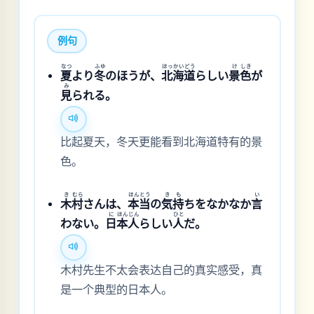
例句
なつ
ふゆ
ほっ
かい
どう
け
しき
夏
より
冬
のほうが、
北
海
道
らしい
景
色
が
み
見
られる。
比起夏天，冬天更能看到北海道特有的景
色。
き
むら
ほん
とう
き
も
い
木
村
さんは、
本
当
の
気
持
ちをなかなか
言
に
ほん
じん
ひと
わない。
日
本
人
らしい
人
だ。
木村先生不太会表达自己的真实感受，真
是一个典型的日本人。