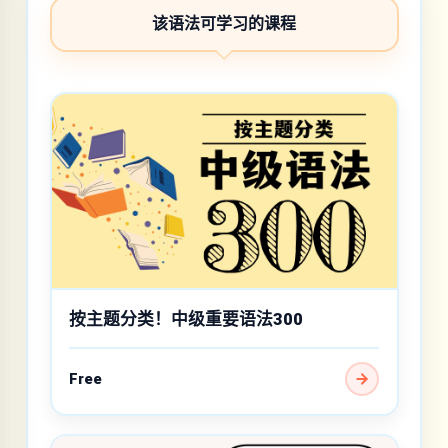
该语法可学习的课程
按主题分类！中级重要语法300
Free