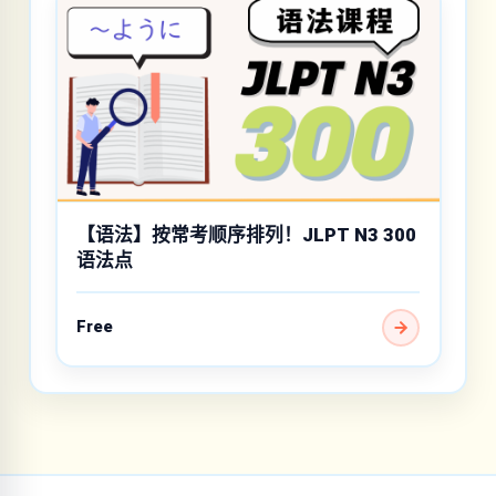
【语法】按常考顺序排列！JLPT N3 300
语法点
Free