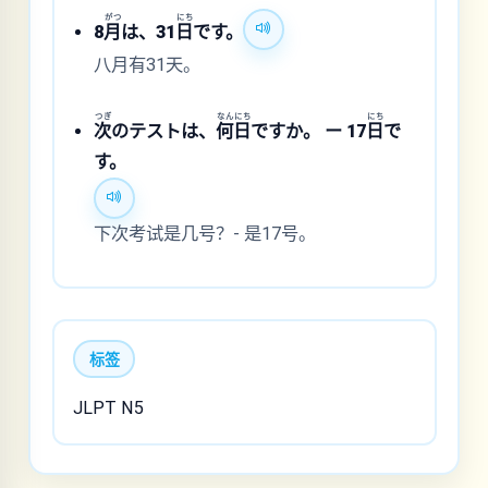
がつ
にち
8
月
は、31
日
です。
八月有31天。
つぎ
なん
にち
にち
次
のテストは、
何
日
ですか。 ー 17
日
で
す。
下次考试是几号？- 是17号。
标签
JLPT N5