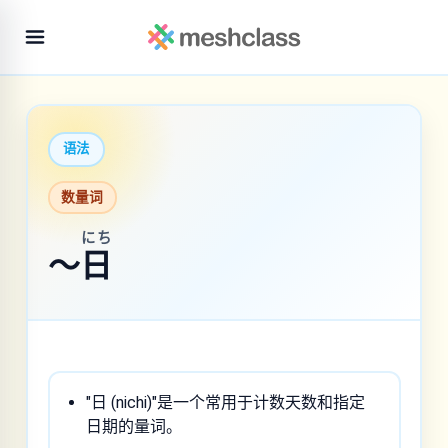
语法
数量词
にち
～
日
"日 (nichi)"是一个常用于计数天数和指定
日期的量词。