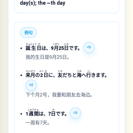
day(s); the ~th day
例句
たん
じょう
び
くがつ
にち
誕
生
日
は、9
月
25
日
です。
我的生日是9月25日。
らい
げつ
ふつ
か
とも
うみ
い
来
月
の
2
日
に、
友
だちと
海
へ
行
きます。
下个月2号，我要和朋友去海边。
しゅう
かん
か
1
週
間
は、7
日
です。
一周有7天。