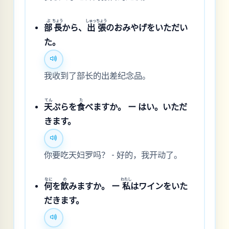
ぶ
ちょう
しゅっ
ちょう
部
長
から、
出
張
のおみやげをいただい
た。
我收到了部长的出差纪念品。
てん
た
天
ぷらを
食
べますか。 ー はい。いただ
きます。
你要吃天妇罗吗？ - 好的，我开动了。
なに
の
わたし
何
を
飲
みますか。 ー
私
はワインをいた
だきます。