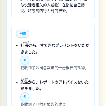
与说话者相关的人或物）在谈论自己接
受、吃或喝的行为时的谦逊。
例句
しゃ
ちょう
社
長
から、すてきなプレゼントをいただ
きました。
我收到了公司总裁送的一份很棒的礼物。
せん
せい
先
生
から、レポートのアドバイスをいた
だきました。
我收到了老师对报告的建议。