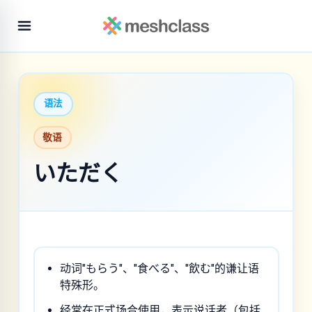
语法
敬语
いただく
动词"もらう"、"食べる"、"飲む"的谦让语
特殊形。
经常在正式场合使用，表示说话者（包括